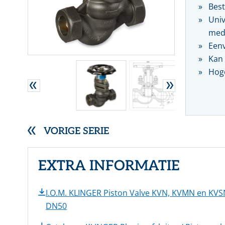
Best
RVS gegolfde pakkingen
Univ
Overige (Semi)metallieke pakkingen
medi
DYNAMISCHE AFDICHTINGEN
Eenv
Stopbuspakkingen
Kan 
Mechanische asafdichtingen
Hog
VORIGE SERIE
EXTRA INFORMATIE
I.O.M. KLINGER Piston Valve KVN, KVMN en KVS
DN50