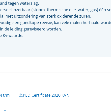
Kwaliteit, veiligheid & milieu
and tegen waterslag.
Kijk- en peiltoestellen & glazen
erseel inzetbaar (stoom, thermische olie, water, gas) één so
Actueel
REGELKLEPPEN
a, met uitzondering van sterk oxiderende zuren.
KFM regelkleppen
oudige en goedkope revisie, kan vele malen herhaald word
Vacatures
Pre-vent regelkleppen
in de leiding gereviseerd worden.
Zwick regelkleppen
Locaties
e Kv-waarde.
Tomoe regelkleppen
N t/m
PED Certificate 2020 KVN