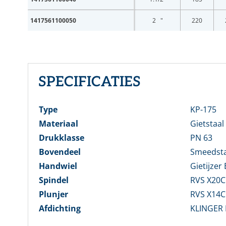
1417561100050
2 "
220
E-mai
SPECIFICATIES
Wach
Type
KP-175
Materiaal
Gietstaa
Wachtw
Drukklasse
PN 63
Bovendeel
Smeedsta
Handwiel
Gietijzer
Spindel
RVS X20C
Nog ge
Plunjer
RVS X14
Afdichting
KLINGER