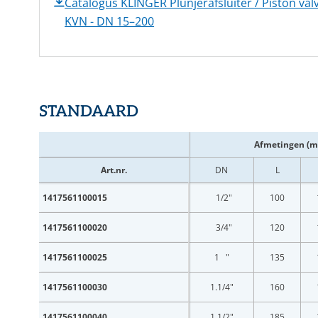
Catalogus KLINGER Plunjerafsluiter / Piston val
KVN - DN 15–200
STANDAARD
Afmetingen (
Art.nr.
DN
L
1417561100015
1/2"
100
1417561100020
3/4"
120
1417561100025
1 "
135
1417561100030
1.1/4"
160
1417561100040
1.1/2"
185