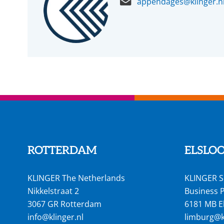
appendages@klinger.n
ROTTERDAM
ELSLO
KLINGER The Netherlands
KLINGER S
Nikkelstraat 2
Business P
3067 GR Rotterdam
6181 MB E
info@klinger.nl
limburg@kl