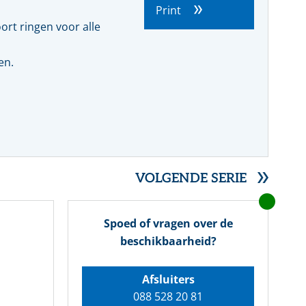
Farmacie
Slangmanagement
Whitepaper
Print
ort ringen voor alle
SERVICE- EN ONDERHOUDSPRODUCTEN
Voedingsmiddelen
en.
Pulp & papier
VOLGENDE SERIE
Spoed of vragen over de
beschikbaarheid?
Afsluiters
088 528 20 81