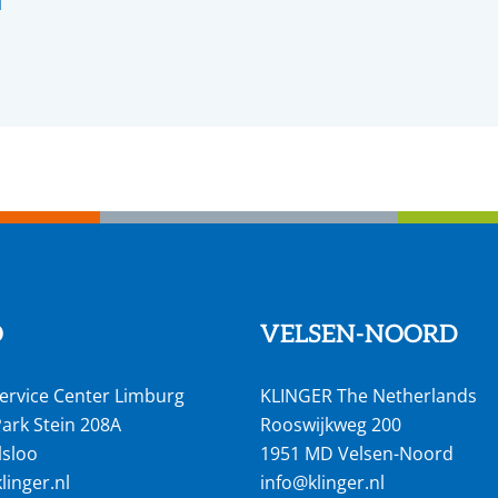
l
O
VELSEN-NOORD
ervice Center Limburg
KLINGER The Netherlands
ark Stein 208A
Rooswijkweg 200
lsloo
1951 MD Velsen-Noord
inger.nl
info@klinger.nl