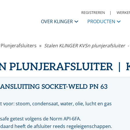
REGISTREREN
WERKEN
OVER KLINGER
PRODUCTEN
KLINGER Nederland
Plunjerafsluiters
Stalen KLINGER KVSn plunjerafsluiter 
APPENDAGES
Contactpersonen
ANSI
I
N PLUNJERAFSLUITER | 
Afsluiters
S
Historie
Kogelkranen
K
Vlinderkleppen
S
KLINGER Group
Automatisering
A
ANSLUITING SOCKET-WELD PN 63
Condensaatsystemen
R
Missie, Visie & Strategie
Terugslagkleppen
t voor: stoom, condensaat, water, olie, lucht en gas
Filters
Daarom KLINGER
Meet & regel toebehoren
R
Druk, reduceer & veiligheden
W
-safe getest volgens de Norm API-6FA.
Code of Conduct
Warmwaterbereiders & stoomwatermengers
P
daard heeft de afsluiter reeds regeleigenschappen.
Ontluchters & vloeistoflozers
M