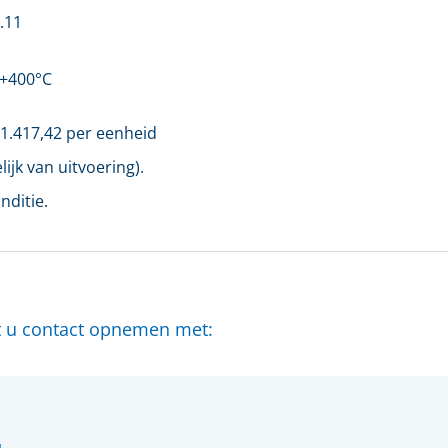
.11
 +400°C
€
1.417,42
per eenheid
ijk van uitvoering).
nditie.
nt u contact opnemen met: