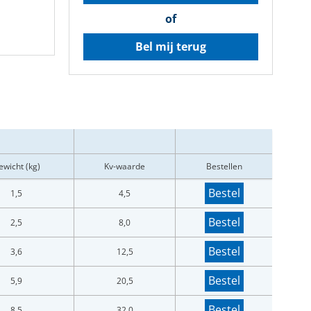
of
Bel mij terug
ewicht (kg)
Kv-waarde
Bestellen
Bestel
1,5
4,5
Bestel
2,5
8,0
Bestel
3,6
12,5
Bestel
5,9
20,5
Bestel
8,5
32,0