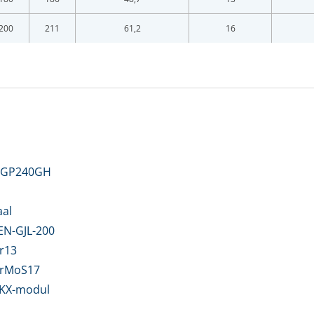
LOGIN
200
211
61,2
16
Vul onderstaand formulier in om in te loggen
ladres *
twoord *
l GP240GH
oord vergeten?
al
Login
 EN-GJL-200
r13
en account bij ons?
Maak eerst een persoonlijk account aan
CrMoS17
 KX-modul