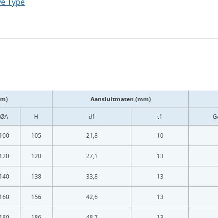
ve Type
mm)
Aansluitmaten (mm)
ØA
H
d1
t1
G
100
105
21,8
10
120
120
27,1
13
140
138
33,8
13
160
156
42,6
13
180
186
48,7
13