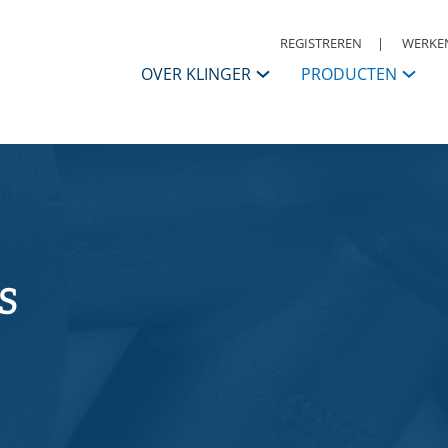
REGISTREREN
WERKEN
OVER KLINGER
PRODUCTEN
KLINGER Nederland
APPENDAGES
Contactpersonen
ANSI
I
Afsluiters
S
Historie
Kogelkranen
K
Vlinderkleppen
S
KLINGER Group
Automatisering
A
S
Condensaatsystemen
R
Missie, Visie & Strategie
Terugslagkleppen
Filters
Daarom KLINGER
Meet & regel toebehoren
R
Druk, reduceer & veiligheden
W
Code of Conduct
Warmwaterbereiders & stoomwatermengers
P
Ontluchters & vloeistoflozers
M