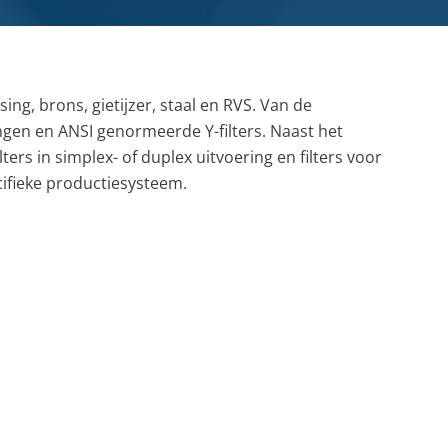
Farmacie
Slangmanagement
Whitepaper
SERVICE- EN ONDERHOUDSPRODUCTEN
Voedingsmiddelen
Pulp & papier
g, brons, gietijzer, staal en RVS. Van de
ingen en ANSI genormeerde Y-filters. Naast het
ters in simplex- of duplex uitvoering en filters voor
cifieke productiesysteem.