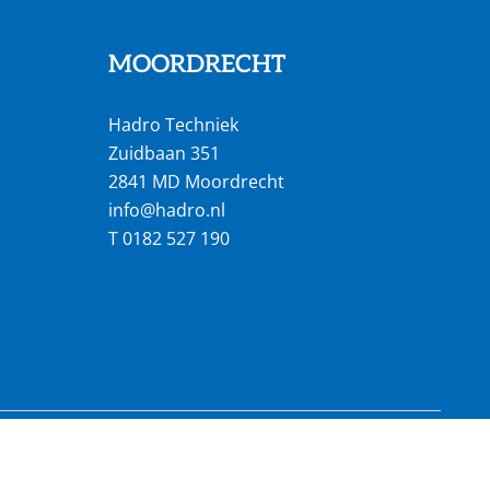
MOORDRECHT
Hadro Techniek
Zuidbaan 351
2841 MD Moordrecht
info@hadro.nl
T
0182 527 190
18 productielocaties