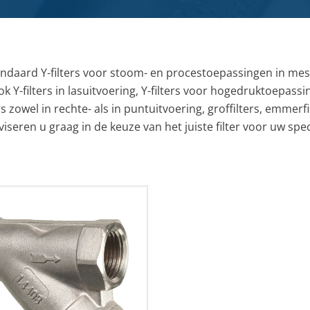
Kwaliteit, veiligheid & milieu
Kijk- en peiltoestellen & glazen
Actueel
REGELKLEPPEN
KFM regelkleppen
Vacatures
aard Y-filters voor stoom- en procestoepassingen in messin
Pre-vent regelkleppen
 Y-filters in lasuitvoering, Y-filters voor hogedruktoepass
Zwick regelkleppen
Locaties
Tomoe regelkleppen
 zowel in rechte- als in puntuitvoering, groffilters, emmerfil
iseren u graag in de keuze van het juiste filter voor uw spe