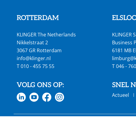
ROTTERDAM
ELSLO
KLINGER The Netherlands
KLINGER S
Nikkelstraat 2
Business P
3067 GR Rotterdam
6181 MB E
info@klinger.nl
limburg@kl
T
010 - 455 75 55
T
046 - 76
VOLG ONS OP:
SNEL 
Actueel
€ 686 mln jaaromzet
60 