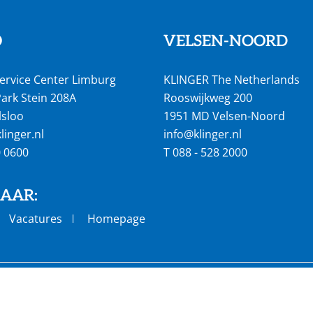
O
VELSEN-NOORD
ervice Center Limburg
KLINGER The Netherlands
ark Stein 208A
Rooswijkweg 200
lsloo
1951 MD Velsen-Noord
inger.nl
info@klinger.nl
0 0600
T
088 - 528 2000
NAAR:
Vacatures
Homepage
landen wereldwijd
2.900 werknemers