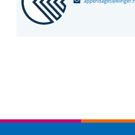
appendages@klinger.n