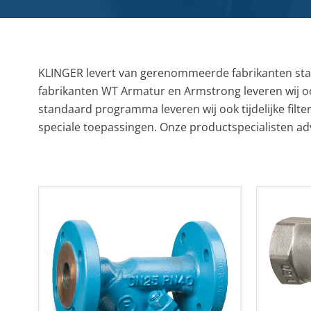
RVS gegolfde pakkingen
Overige (Semi)metallieke pakkingen
DYNAMISCHE AFDICHTINGEN
KLINGER levert van gerenommeerde fabrikanten stand
Stopbuspakkingen
fabrikanten WT Armatur en Armstrong leveren wij ook
Mechanische asafdichtingen
standaard programma leveren wij ook tijdelijke filters
speciale toepassingen. Onze productspecialisten adv