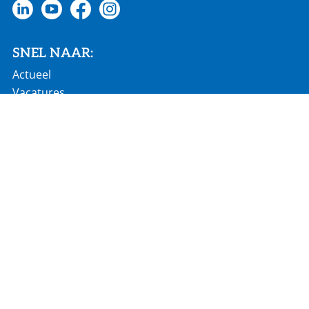
SNEL NAAR:
Actueel
Vacatures
Homepage
€ 686 mln jaaromzet
60 landen wereldwijd
2.900 werknemers
18 productielocaties
Algemene voorwaarden