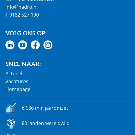
info@hadro.nl
T
0182 527 190
VOLG ONS OP:
SNEL NAAR:
Actueel
Vacatures
Homepage
€ 686 mln jaaromzet
60 landen wereldwijd