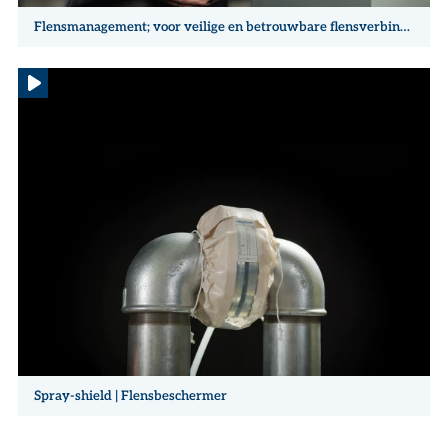
Flensmanagement; voor veilige en betrouwbare flensverbindingen
Spray-shield | Flensbeschermer