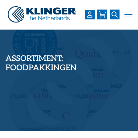
OVER KLINGER
PRODUCTEN
ASSORTIMENT:
INDUSTRIEËN
FOODPAKKINGEN
SERVICES
DOWNLOADS
LOGIN
REGISTREREN
WERKEN BIJ