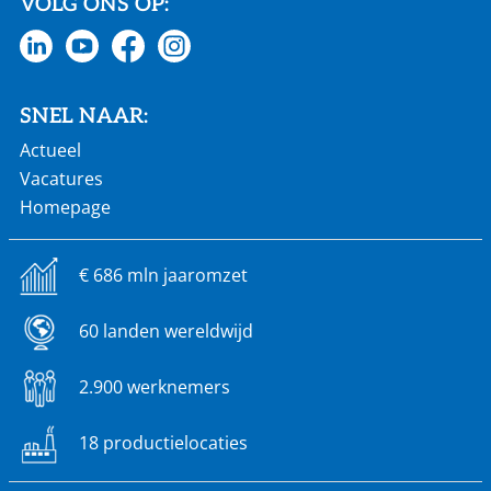
VOLG ONS OP:
SNEL NAAR:
Actueel
Vacatures
Homepage
€ 686 mln jaaromzet
60 landen wereldwijd
2.900 werknemers
18 productielocaties