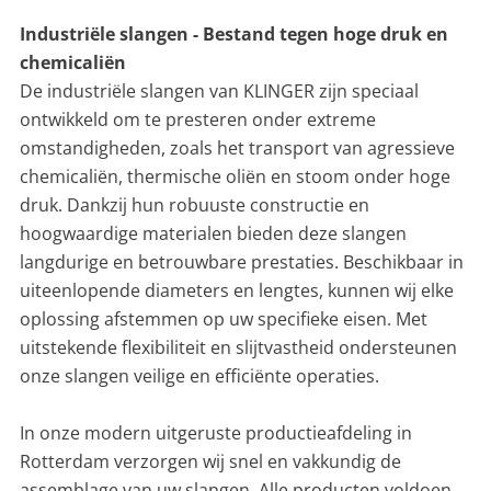
CONTACT
Industriële slangen - Bestand tegen hoge druk en
chemicaliën
NL
EN
De industriële slangen van KLINGER zijn speciaal
ontwikkeld om te presteren onder extreme
omstandigheden, zoals het transport van agressieve
chemicaliën, thermische oliën en stoom onder hoge
druk. Dankzij hun robuuste constructie en
hoogwaardige materialen bieden deze slangen
langdurige en betrouwbare prestaties. Beschikbaar in
uiteenlopende diameters en lengtes, kunnen wij elke
oplossing afstemmen op uw specifieke eisen. Met
uitstekende flexibiliteit en slijtvastheid ondersteunen
onze slangen veilige en efficiënte operaties.
In onze modern uitgeruste productieafdeling in
Rotterdam verzorgen wij snel en vakkundig de
assemblage van uw slangen. Alle producten voldoen