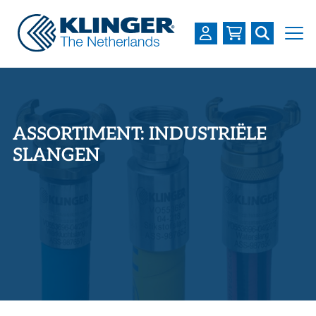
OVER KLINGER
PRODUCTEN
ASSORTIMENT: INDUSTRIËLE
INDUSTRIEËN
SLANGEN
SERVICES
DOWNLOADS
LOGIN
REGISTREREN
WERKEN BIJ