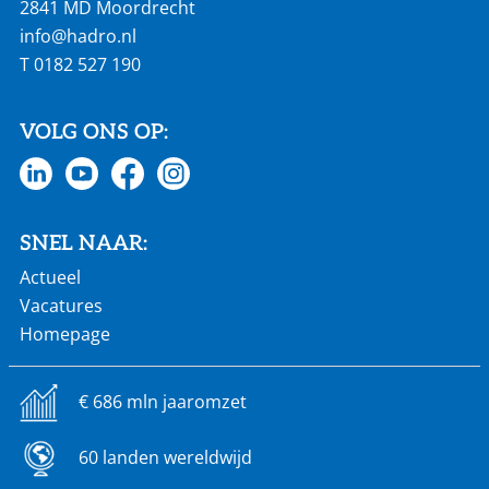
2841 MD Moordrecht
info@hadro.nl
T
0182 527 190
VOLG ONS OP:
SNEL NAAR:
Actueel
Vacatures
Homepage
€ 686 mln jaaromzet
60 landen wereldwijd