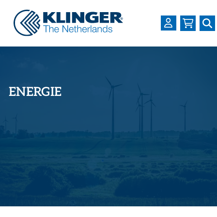
OVER KLINGER
PRODUCTEN
ENERGIE
INDUSTRIEËN
SERVICES
DOWNLOADS
LOGIN
REGISTREREN
WERKEN BIJ