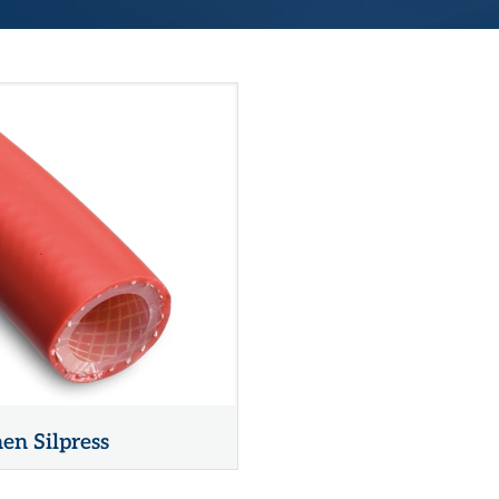
Kwaliteit, veiligheid & milieu
Kijk- en peiltoestellen & glazen
Actueel
REGELKLEPPEN
KFM regelkleppen
Vacatures
Pre-vent regelkleppen
Zwick regelkleppen
Locaties
Tomoe regelkleppen
nen Silpress