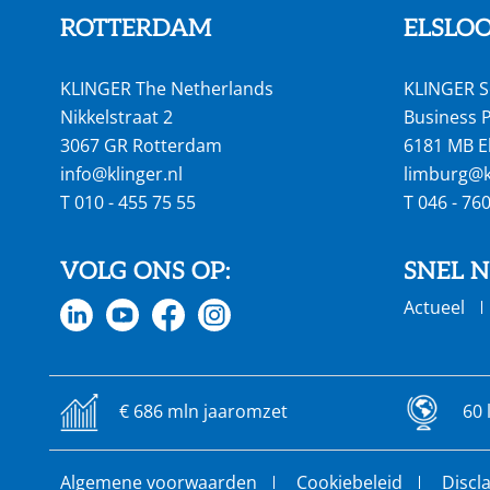
ROTTERDAM
ELSLO
KLINGER The Netherlands
KLINGER S
Nikkelstraat 2
Business P
3067 GR Rotterdam
6181 MB E
info@klinger.nl
limburg@kl
T
010 - 455 75 55
T
046 - 76
VOLG ONS OP:
SNEL 
Actueel
€ 686 mln jaaromzet
60 
Algemene voorwaarden
Cookiebeleid
Discl