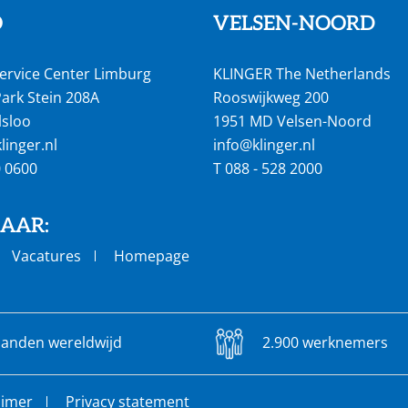
O
VELSEN-NOORD
ervice Center Limburg
KLINGER The Netherlands
ark Stein 208A
Rooswijkweg 200
lsloo
1951 MD Velsen-Noord
inger.nl
info@klinger.nl
0 0600
T
088 - 528 2000
NAAR:
Vacatures
Homepage
landen wereldwijd
2.900 werknemers
aimer
Privacy statement