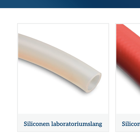
RVS gegolfde pakkingen
Overige (Semi)metallieke pakkingen
DYNAMISCHE AFDICHTINGEN
Stopbuspakkingen
Mechanische asafdichtingen
Siliconen laboratoriumslang
Silico