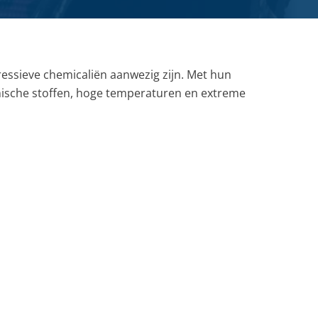
Farmacie
Slangmanagement
Whitepaper
SERVICE- EN ONDERHOUDSPRODUCTEN
Voedingsmiddelen
Pulp & papier
essieve chemicaliën aanwezig zijn. Met hun
mische stoffen, hoge temperaturen en extreme