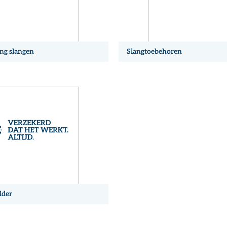
ng slangen
Slangtoebehoren
lder