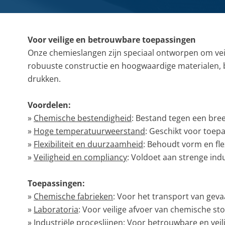
RVS gegolfde pakkingen
Overige (Semi)metallieke pakkingen
Voor veilige en betrouwbare toepassingen
DYNAMISCHE AFDICHTINGEN
Onze chemieslangen zijn speciaal ontworpen om vei
Stopbuspakkingen
robuuste constructie en hoogwaardige materialen,
Mechanische asafdichtingen
drukken.
Voordelen:
»
Chemische bestendigheid
: Bestand tegen een bre
»
Hoge temperatuurweerstand
: Geschikt voor toe
»
Flexibiliteit en duurzaamheid
: Behoudt vorm en fle
»
Veiligheid en compliancy
: Voldoet aan strenge ind
Toepassingen:
»
Chemische fabrieken
: Voor het transport van gevaa
»
Laboratoria
: Voor veilige afvoer van chemische sto
»
Industriële proceslijnen
: Voor betrouwbare en vei