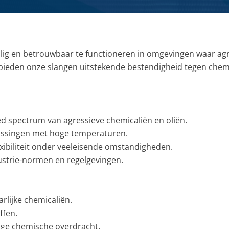
Kwaliteit, veiligheid & milieu
Kijk- en peiltoestellen & glazen
Actueel
REGELKLEPPEN
KFM regelkleppen
Vacatures
lig en betrouwbaar te functioneren in omgevingen waar agr
Pre-vent regelkleppen
 bieden onze slangen uitstekende bestendigheid tegen che
Zwick regelkleppen
Locaties
Tomoe regelkleppen
ed spectrum van agressieve chemicaliën en oliën.
passingen met hoge temperaturen.
xibiliteit onder veeleisende omstandigheden.
ustrie-normen en regelgevingen.
rlijke chemicaliën.
ffen.
lige chemische overdracht.