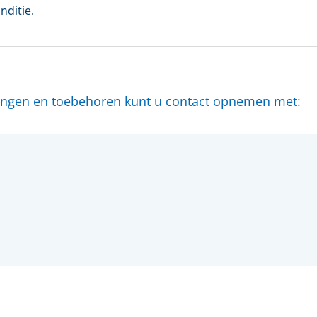
nditie.
en account bij ons?
Maak eerst een persoonlijk account aan
langen en toebehoren kunt u contact opnemen met: