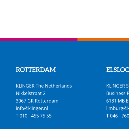
ROTTERDAM
ELSLO
KLINGER The Netherlands
KLINGER S
Nikkelstraat 2
Business P
3067 GR Rotterdam
6181 MB E
info@klinger.nl
limburg@kl
T
010 - 455 75 55
T
046 - 76