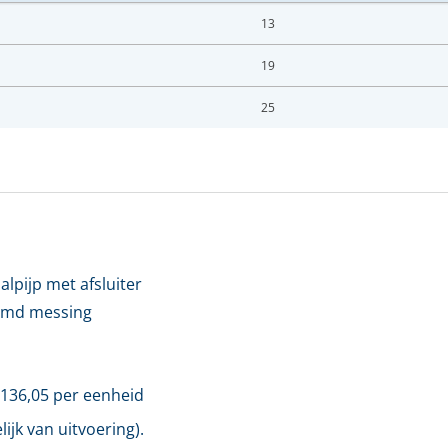
13
19
25
LOGIN
Vul onderstaand formulier in om in te loggen
ladres *
alpijp met afsluiter
omd messing
twoord *
oord vergeten?
€
136,05
per eenheid
ijk van uitvoering).
Login