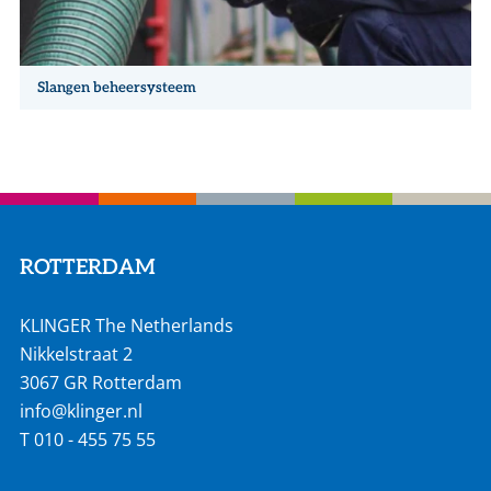
Slangen beheersysteem
ROTTERDAM
KLINGER The Netherlands
Nikkelstraat 2
3067 GR Rotterdam
info@klinger.nl
T
010 - 455 75 55