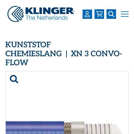
OVER KLINGER
KUNSTSTOF
PRODUCTEN
CHEMIESLANG | XN 3 CONVO-
FLOW
INDUSTRIEËN
SERVICES
DOWNLOADS
LOGIN
REGISTREREN
WERKEN BIJ