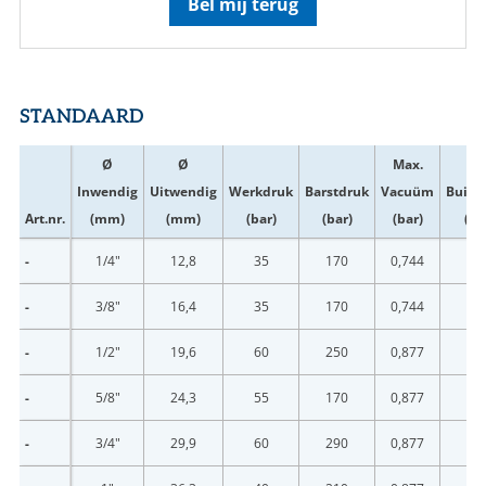
Bel mij terug
STANDAARD
Ø
Ø
Max.
Inwendig
Uitwendig
Werkdruk
Barstdruk
Vacuüm
Buigr
Art.nr.
(mm)
(mm)
(bar)
(bar)
(bar)
(m
-
1/4"
12,8
35
170
0,744
1
-
3/8"
16,4
35
170
0,744
2
-
1/2"
19,6
60
250
0,877
2
-
5/8"
24,3
55
170
0,877
3
-
3/4"
29,9
60
290
0,877
5