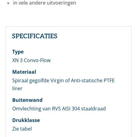
in vele andere uitvoeringen
LOGIN
Vul onderstaand formulier in om in te loggen
SPECIFICATIES
E-mailadres *
Type
Wachtwoord *
XN 3 Convo-Flow
Materiaal
Wachtwoord vergeten?
Spiraal gegolfde Virgin of Anti-statische PTFE
liner
Login
Buitenwand
Omvlechting van RVS AISI 304 staaldraad
Nog geen account bij ons?
Drukklasse
Maak eerst een persoonlijk account aan
Zie tabel