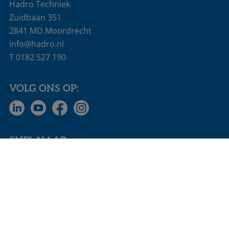
Hadro Techniek
Zuidbaan 351
2841 MD Moordrecht
info@hadro.nl
T
0182 527 190
VOLG ONS OP:
SNEL NAAR:
Actueel
Vacatures
Homepage
€ 686 mln jaaromzet