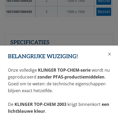
Bestel
18315001500420
2
1500 x 1500
Bestel
18315001500430
3
1500 x 1500
SPECIFICATIES
LOGIN
×
Type
BELANGRIJKE WIJZIGING!
Vul onderstaand formulier in om in te loggen
®
KLINGER
top-chem 2003
Onze volledige
KLINGER TOP-CHEM-serie
wordt nu
E-mailadres *
Materiaal
geproduceerd
zonder PFAS-productiemiddelen
.
PTFE versterkend gevuld
Goed om te weten: de technische eigenschappen
blijven exact hetzelfde.
Kleur
Wachtwoord *
aan beide zijden melkwit,
De
KLINGER TOP-CHEM 2003
krijgt binnenkort
een
Wachtwoord vergeten?
lichtblauwe kleur
.