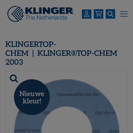
OVER KLINGER
KLINGERTOP-
PRODUCTEN
CHEM | KLINGER®TOP-CHEM
2003
INDUSTRIEËN
SERVICES
DOWNLOADS
LOGIN
REGISTREREN
WERKEN BIJ