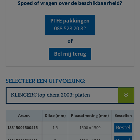
Spoed of vragen over de beschikbaarheid?
PTFE pakkingen
088 528 20 82
of
Bel mij terug
SELECTEER EEN UITVOERING:
Art.nr.
Dikte (mm)
Plaatafmeting (mm)
Bestellen
Bestel
18315001500415
1,5
1500 x 1500