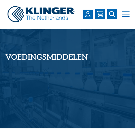
OVER KLINGER
PRODUCTEN
VOEDINGSMIDDELEN
INDUSTRIEËN
SERVICES
DOWNLOADS
LOGIN
REGISTREREN
WERKEN BIJ