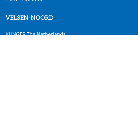
VELSEN-NOORD
KLINGER The Netherlands
Rooswijkweg 200
1951 MD Velsen-Noord
info@klinger.nl
T
088 - 528 2000
MOORDRECHT
Hadro Techniek
Zuidbaan 351
2841 MD Moordrecht
info@hadro.nl
T
0182 527 190