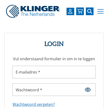
OVER KLINGER
PRODUCTEN
LOGIN
INDUSTRIEËN
Vul onderstaand formulier in om in te loggen
SERVICES
DOWNLOADS
E-mailadres *
LOGIN
Wachtwoord *
REGISTREREN
WERKEN BIJ
Wachtwoord vergeten?