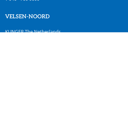
VELSEN-NOORD
KLINGER The Netherlands
Rooswijkweg 200
1951 MD Velsen-Noord
info@klinger.nl
T
088 - 528 2000
MOORDRECHT
Hadro Techniek
Zuidbaan 351
2841 MD Moordrecht
info@hadro.nl
T
0182 527 190