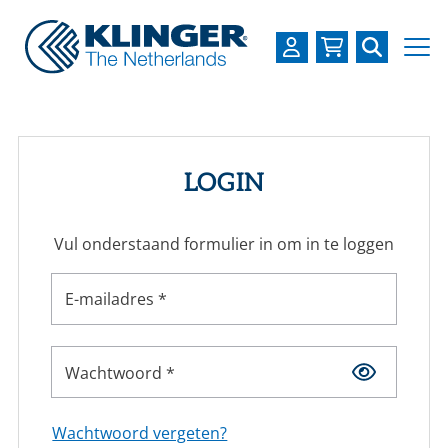
OVER KLINGER
PRODUCTEN
LOGIN
INDUSTRIEËN
Vul onderstaand formulier in om in te loggen
SERVICES
DOWNLOADS
E-mailadres *
LOGIN
Wachtwoord *
REGISTREREN
WERKEN BIJ
Wachtwoord vergeten?