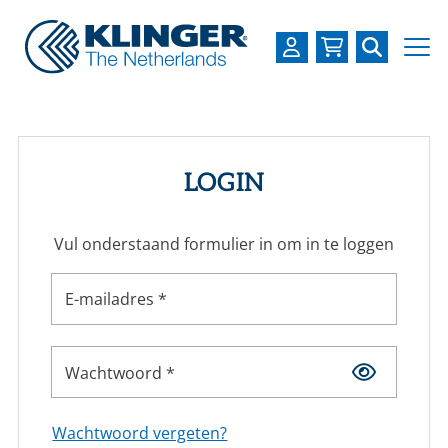
OVER KLINGER
PRODUCTEN
LOGIN
INDUSTRIEËN
Vul onderstaand formulier in om in te loggen
SERVICES
DOWNLOADS
E-mailadres *
LOGIN
Wachtwoord *
REGISTREREN
WERKEN BIJ
Wachtwoord vergeten?