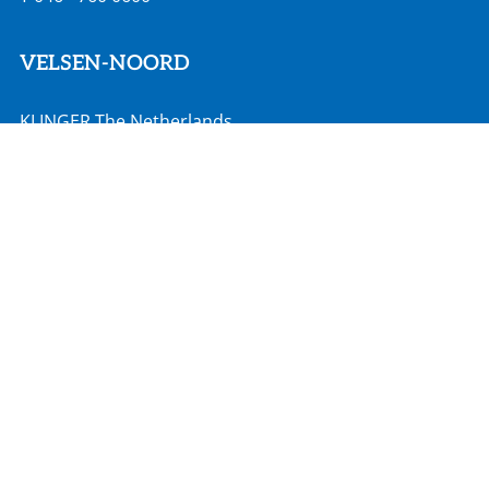
VELSEN-NOORD
KLINGER The Netherlands
Rooswijkweg 200
1951 MD Velsen-Noord
info@klinger.nl
T
088 - 528 2000
MOORDRECHT
Hadro Techniek
Zuidbaan 351
2841 MD Moordrecht
info@hadro.nl
T
0182 527 190