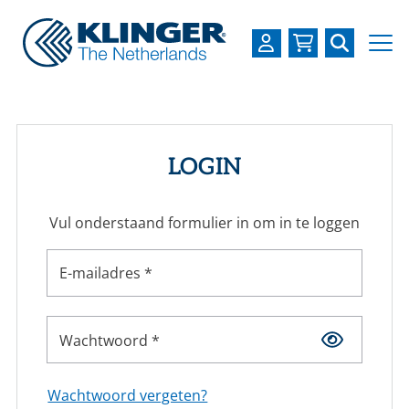
OVER KLINGER
PRODUCTEN
LOGIN
INDUSTRIEËN
Vul onderstaand formulier in om in te loggen
SERVICES
DOWNLOADS
E-mailadres *
LOGIN
Wachtwoord *
REGISTREREN
WERKEN BIJ
Wachtwoord vergeten?