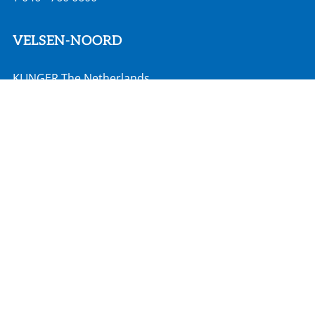
VELSEN-NOORD
KLINGER The Netherlands
Rooswijkweg 200
1951 MD Velsen-Noord
info@klinger.nl
T
088 - 528 2000
MOORDRECHT
Hadro Techniek
Zuidbaan 351
2841 MD Moordrecht
info@hadro.nl
T
0182 527 190