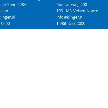
ark Stein 208A
Rooswijkweg 200
lsloo
1951 MD Velsen-Noord
inger.nl
info@klinger.nl
0 0600
T
088 - 528 2000
NAAR:
Vacatures
Homepage
landen wereldwijd
2.900 werknemers
aimer
Privacy statement