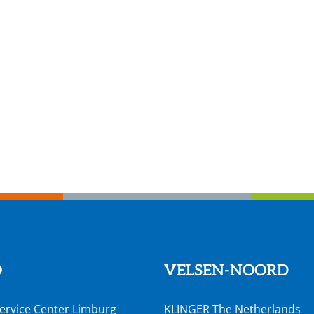
O
VELSEN-NOORD
ervice Center Limburg
KLINGER The Netherlands