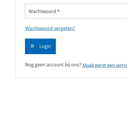
RVS gegolfde pakkingen
Wachtwoord *
Overige (Semi)metallieke pakkingen
DYNAMISCHE AFDICHTINGEN
Wachtwoord vergeten?
Stopbuspakkingen
Mechanische asafdichtingen
Login
Nog geen account bij ons?
Maak eerst een pers