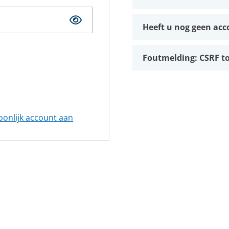
Kwaliteit, veiligheid & milieu
Kijk- en peiltoestellen & glazen
Actueel
Heeft u nog geen acc
REGELKLEPPEN
KFM regelkleppen
Vacatures
Pre-vent regelkleppen
Foutmelding: CSRF 
Zwick regelkleppen
Locaties
Tomoe regelkleppen
oonlijk account aan