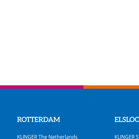
ROTTERDAM
ELSLO
KLINGER The Netherlands
KLINGER S