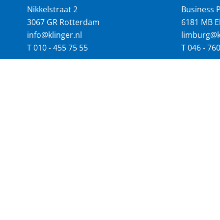
Nikkelstraat 2
Business P
3067 GR Rotterdam
6181 MB E
info@klinger.nl
limburg@kl
T
010 - 455 75 55
T
046 - 76
VOLG ONS OP:
SNEL 
Actueel
€ 686 mln jaaromzet
60 
Algemene voorwaarden
Cookiebeleid
Discl