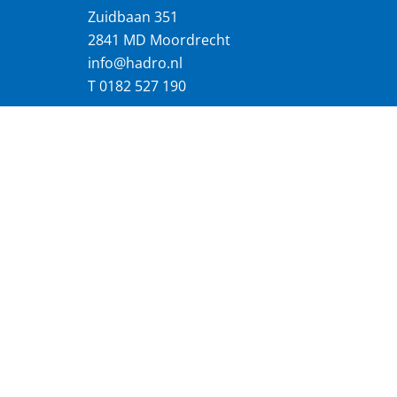
Zuidbaan 351
2841 MD Moordrecht
info@hadro.nl
T
0182 527 190
18 productielocaties
Webdevelopment Allesonline