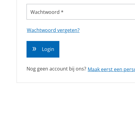
RVS gegolfde pakkingen
Wachtwoord *
Overige (Semi)metallieke pakkingen
DYNAMISCHE AFDICHTINGEN
Wachtwoord vergeten?
Stopbuspakkingen
Mechanische asafdichtingen
Login
Nog geen account bij ons?
Maak eerst een pers