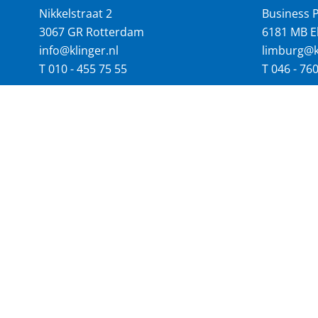
Nikkelstraat 2
Business P
3067 GR Rotterdam
6181 MB E
info@klinger.nl
limburg@kl
T
010 - 455 75 55
T
046 - 76
VOLG ONS OP:
SNEL 
Actueel
€ 686 mln jaaromzet
60 
Algemene voorwaarden
Cookiebeleid
Discl