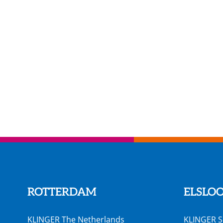
ROTTERDAM
ELSLO
KLINGER The Netherlands
KLINGER S