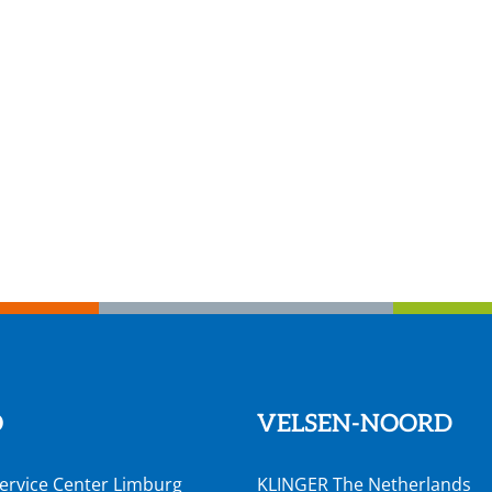
O
VELSEN-NOORD
ervice Center Limburg
KLINGER The Netherlands