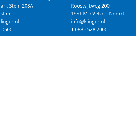
ark Stein 208A
Rooswijkweg 200
lsloo
1951 MD Velsen-Noord
inger.nl
info@klinger.nl
0 0600
T
088 - 528 2000
NAAR:
Vacatures
Homepage
landen wereldwijd
2.900 werknemers
aimer
Privacy statement