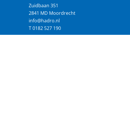
Zuidbaan 351
2841 MD Moordrecht
info@hadro.nl
T
0182 527 190
18 productielocaties
Webdevelopment Allesonline