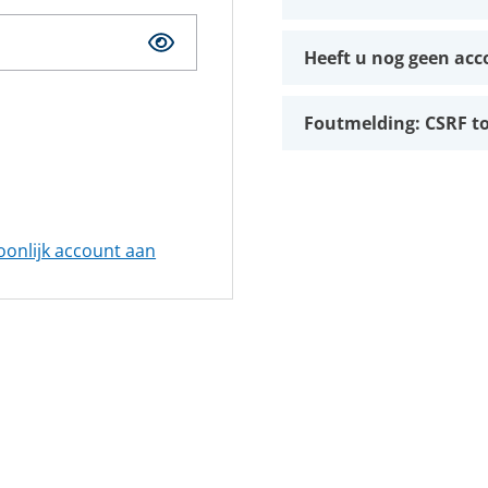
Kwaliteit, veiligheid & milieu
Kijk- en peiltoestellen & glazen
Actueel
Heeft u nog geen acc
REGELKLEPPEN
KFM regelkleppen
Vacatures
Pre-vent regelkleppen
Foutmelding: CSRF 
Zwick regelkleppen
Locaties
Tomoe regelkleppen
oonlijk account aan