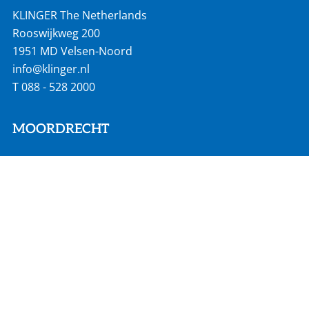
KLINGER The Netherlands
Rooswijkweg 200
1951 MD Velsen-Noord
info@klinger.nl
T
088 - 528 2000
MOORDRECHT
Hadro Techniek
Zuidbaan 351
2841 MD Moordrecht
info@hadro.nl
T
0182 527 190
VOLG ONS OP: