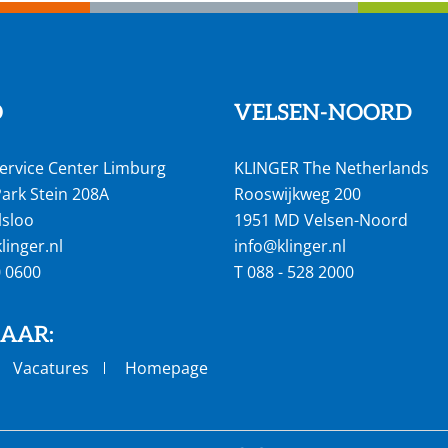
O
VELSEN-NOORD
ervice Center Limburg
KLINGER The Netherlands
ark Stein 208A
Rooswijkweg 200
lsloo
1951 MD Velsen-Noord
inger.nl
info@klinger.nl
0 0600
T
088 - 528 2000
NAAR:
Vacatures
Homepage