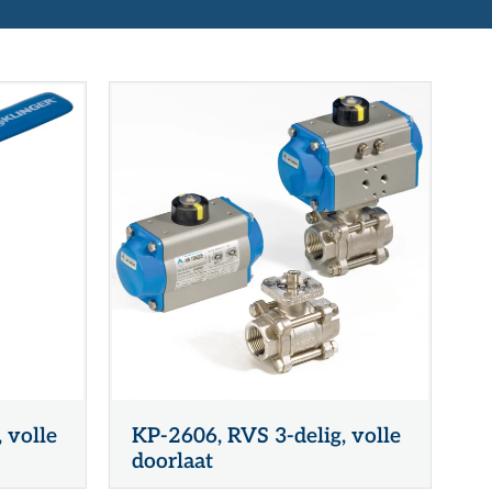
Farmacie
Slangmanagement
Whitepaper
SERVICE- EN ONDERHOUDSPRODUCTEN
Voedingsmiddelen
Pulp & papier
 volle
KP-2606, RVS 3-delig, volle
doorlaat