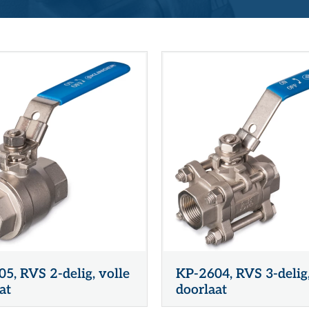
Kwaliteit, veiligheid & milieu
Kijk- en peiltoestellen & glazen
Actueel
REGELKLEPPEN
KFM regelkleppen
Vacatures
Pre-vent regelkleppen
Zwick regelkleppen
Locaties
Tomoe regelkleppen
5, RVS 2-delig, volle
KP-2604, RVS 3-delig,
at
doorlaat