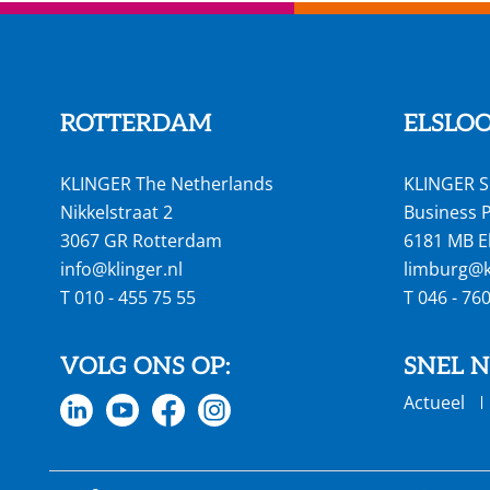
ROTTERDAM
ELSLO
KLINGER The Netherlands
KLINGER S
Nikkelstraat 2
Business P
3067 GR Rotterdam
6181 MB E
info@klinger.nl
limburg@kl
T
010 - 455 75 55
T
046 - 76
VOLG ONS OP:
SNEL 
Actueel