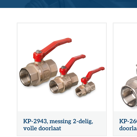
RVS gegolfde pakkingen
Overige (Semi)metallieke pakkingen
DYNAMISCHE AFDICHTINGEN
Stopbuspakkingen
Mechanische asafdichtingen
KP-2943, messing 2-delig,
KP-260
volle doorlaat
doorla