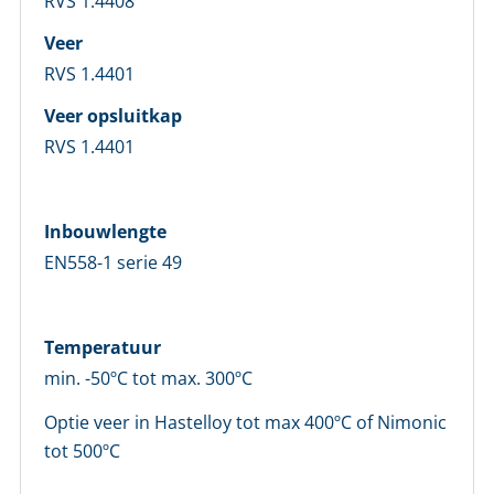
RVS 1.4408
LOGIN
Veer
RVS 1.4401
Vul onderstaand formulier in om in te loggen
Veer opsluitkap
RVS 1.4401
E-mailadres *
Inbouwlengte
Wachtwoord *
EN558-1 serie 49
Wachtwoord vergeten?
Temperatuur
Login
min. -50ºC tot max. 300ºC
Optie veer in Hastelloy tot max 400ºC of Nimonic
Nog geen account bij ons?
tot 500ºC
Maak eerst een persoonlijk account aan