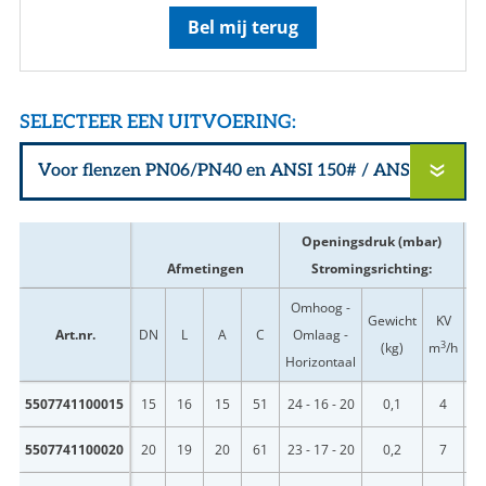
Bel mij terug
SELECTEER EEN UITVOERING:
Openingsdruk (mbar)
Afmetingen
Stromingsrichting:
Omhoog -
Gewicht
KV
Art.nr.
DN
L
A
C
Omlaag -
Be
3
(kg)
m
/h
Horizontaal
B
5507741100015
15
16
15
51
24 - 16 - 20
0,1
4
B
5507741100020
20
19
20
61
23 - 17 - 20
0,2
7