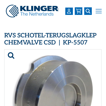
OVER KLINGER
RVS SCHOTEL-TERUGSLAGKLEP
PRODUCTEN
CHEMVALVE CSD | KP-5507
INDUSTRIEËN
SERVICES
DOWNLOADS
LOGIN
REGISTREREN
WERKEN BIJ