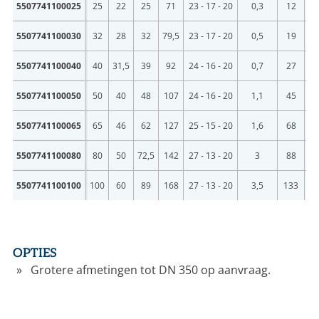
B
5507741100025
25
22
25
71
23 - 17 - 20
0,3
12
B
5507741100030
32
28
32
79,5
23 - 17 - 20
0,5
19
B
5507741100040
40
31,5
39
92
24 - 16 - 20
0,7
27
B
5507741100050
50
40
48
107
24 - 16 - 20
1,1
45
B
5507741100065
65
46
62
127
25 - 15 - 20
1,6
68
B
5507741100080
80
50
72,5
142
27 - 13 - 20
3
88
B
5507741100100
100
60
89
168
27 - 13 - 20
3,5
133
OPTIES
Grotere afmetingen tot DN 350 op aanvraag.