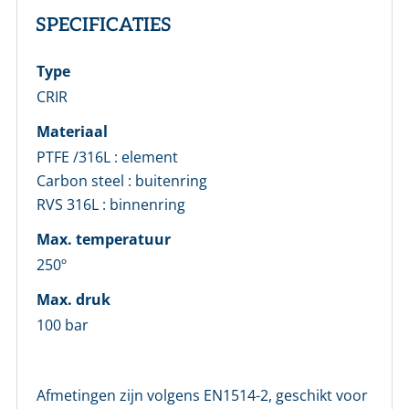
SPECIFICATIES
E-mailadres *
Type
Wachtwoord *
CRIR
Materiaal
Wachtwoord vergeten?
PTFE /316L : element
Carbon steel : buitenring
Login
RVS 316L : binnenring
Max. temperatuur
Nog geen account bij ons?
250º
Maak eerst een persoonlijk account aan
Max. druk
100 bar
Afmetingen zijn volgens EN1514-2, geschikt voor