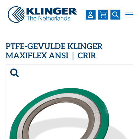
OVER KLINGER
PTFE-GEVULDE KLINGER
PRODUCTEN
MAXIFLEX ANSI | CRIR
INDUSTRIEËN
SERVICES
DOWNLOADS
LOGIN
REGISTREREN
WERKEN BIJ