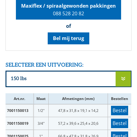
Maxiflex / spiraalgewonden pakkingen
088 528 20 82
of
Bel mij terug
SELECTEER EEN UITVOERING:
Art.nr.
Maat
Afmetingen (mm)
Bestellen
Bestel
7001150013
1/2"
47,8 x 31,8 x 19,1 x 14,2
Bestel
7001150019
3/4"
57,2 x 39,6 x 25,4 x 20,6
Bestel
7001150025
1"
66,8 x 47,8 x 31,8 x 26,9