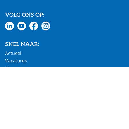
VOLG ONS OP:
SNEL NAAR:
Actueel
Vacatures
Homepage
€ 686 mln jaaromzet
60 landen wereldwijd
2.900 werknemers