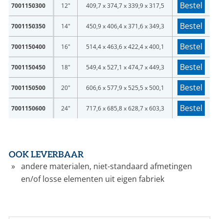
Bestel
7001150300
12"
409,7 x 374,7 x 339,9 x 317,5
Bestel
7001150350
14"
450,9 x 406,4 x 371,6 x 349,3
Bestel
7001150400
16"
514,4 x 463,6 x 422,4 x 400,1
Bestel
7001150450
18"
549,4 x 527,1 x 474,7 x 449,3
Bestel
7001150500
20"
606,6 x 577,9 x 525,5 x 500,1
Bestel
7001150600
24"
717,6 x 685,8 x 628,7 x 603,3
OOK LEVERBAAR
andere materialen, niet-standaard afmetingen
en/of losse elementen uit eigen fabriek
LOGIN
Vul onderstaand formulier in om in te loggen