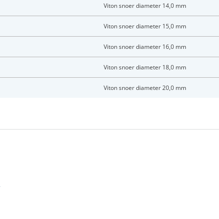
Vul onderstaand formulier in om in te loggen
Viton snoer diameter 14,0 mm
Viton snoer diameter 15,0 mm
ladres *
Viton snoer diameter 16,0 mm
twoord *
Viton snoer diameter 18,0 mm
Viton snoer diameter 20,0 mm
oord vergeten?
Login
en account bij ons?
Maak eerst een persoonlijk account aan
r