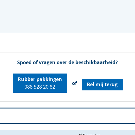
Kwaliteit, veiligheid & milieu
Kijk- en peiltoestellen & glazen
Actueel
REGELKLEPPEN
KFM regelkleppen
Vacatures
Pre-vent regelkleppen
Zwick regelkleppen
Locaties
Tomoe regelkleppen
Spoed of vragen over de beschikbaarheid?
Rubber pakkingen
of
Bel mij terug
088 528 20 82