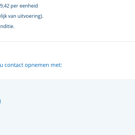
9,42
per eenheid
ijk van uitvoering).
nditie.
t u contact opnemen met:
l