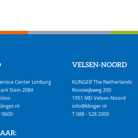
O
VELSEN-NOORD
ervice Center Limburg
KLINGER The Netherlands
ark Stein 208A
Rooswijkweg 200
lsloo
1951 MD Velsen-Noord
inger.nl
info@klinger.nl
0 0600
T
088 - 528 2000
NAAR: