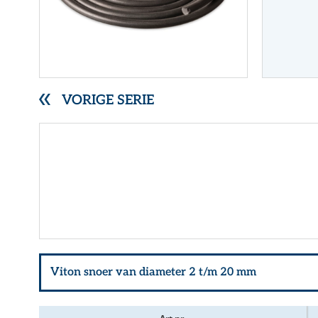
RVS gegolfde pakkingen
Overige (Semi)metallieke pakkingen
DYNAMISCHE AFDICHTINGEN
Stopbuspakkingen
Mechanische asafdichtingen
VORIGE SERIE