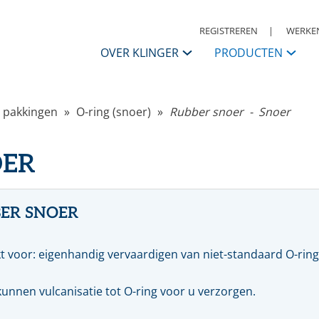
REGISTREREN
WERKEN
OVER KLINGER
PRODUCTEN
KLINGER Nederland
 pakkingen
O-ring (snoer)
Rubber snoer - Snoer
APPENDAGES
Contactpersonen
ANSI
I
OER
Afsluiters
S
Historie
Kogelkranen
K
Vlinderkleppen
S
KLINGER Group
Automatisering
A
ER SNOER
Condensaatsystemen
R
Missie, Visie & Strategie
Terugslagkleppen
t voor: eigenhandig vervaardigen van niet-standaard O-ringe
Filters
Daarom KLINGER
Meet & regel toebehoren
R
Druk, reduceer & veiligheden
W
kunnen vulcanisatie tot O-ring voor u verzorgen.
Code of Conduct
Warmwaterbereiders & stoomwatermengers
P
Ontluchters & vloeistoflozers
M