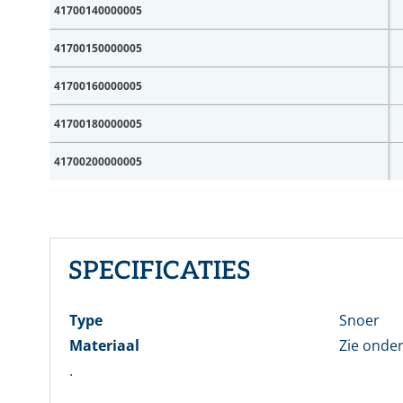
41700140000005
41700150000005
E-mai
41700160000005
Wach
41700180000005
41700200000005
Wachtw
SPECIFICATIES
Nog ge
Type
Snoer
Materiaal
Zie onde
.