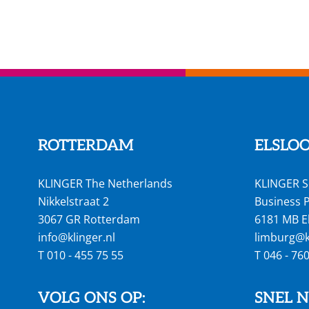
ROTTERDAM
ELSLO
KLINGER The Netherlands
KLINGER S
Nikkelstraat 2
Business P
3067 GR Rotterdam
6181 MB E
info@klinger.nl
limburg@kl
T
010 - 455 75 55
T
046 - 76
VOLG ONS OP:
SNEL 