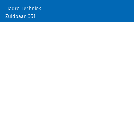
Hadro Techniek
Zuidbaan 351
2841 MD Moordrecht
info@hadro.nl
T
0182 527 190
VOLG ONS OP:
SNEL NAAR:
Actueel
Vacatures
Homepage
€ 686 mln jaaromzet