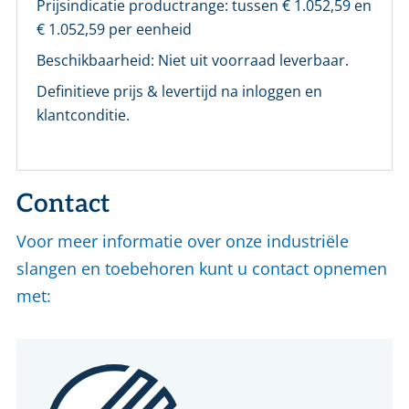
Prijsindicatie productrange: tussen €
1.052,59
en
€
1.052,59
per eenheid
Beschikbaarheid:
Niet uit voorraad leverbaar.
LOGIN
Definitieve prijs & levertijd na inloggen en
Vul onderstaand formulier in om in te loggen
klantconditie.
E-mailadres *
Contact
Wachtwoord *
Voor meer informatie over onze industriële
slangen en toebehoren kunt u contact opnemen
Wachtwoord vergeten?
met:
Login
Nog geen account bij ons?