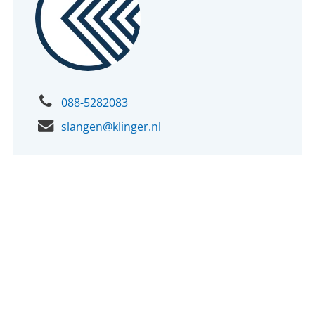
Maak eerst een persoonlijk account aan
088-5282083
slangen@klinger.nl