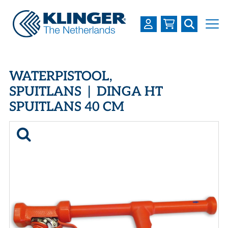
OVER KLINGER
WATERPISTOOL,
PRODUCTEN
SPUITLANS | DINGA HT
SPUITLANS 40 CM
INDUSTRIEËN
SERVICES
DOWNLOADS
LOGIN
REGISTREREN
WERKEN BIJ