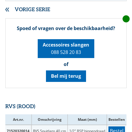
VORIGE SERIE
Spoed of vragen over de beschikbaarheid?
Accessoires slangen
088 528 20 83
of
Bel mij terug
RVS (ROOD)
Art.nr.
Omschrijving
Maat (mm)
Bestellen
Bestel
71520320014
RVS Spuitlans 40 cm
1/2" BSP binnendraad