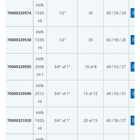
HVR-
Bes
70000329574
1330-
1/2"
30
60 / 59 / 26
HI
HVR-
Bes
70000329530
1335-
1/2"
35
60 / 59 / 26
HI
HVR-
Bes
70000329595
2508-
3/4" of 1"
10 of 8
49 / 53 / 27
HI-1
HVR-
Bes
70000329596
2512-
3/4" of 1"
15 of 12
49 / 53 / 31
HI
HVR-
Bes
70000321920
1920-
3/4" of 1"
20 of 15
60 / 59 / 27
LOGIN
HI
HVR-