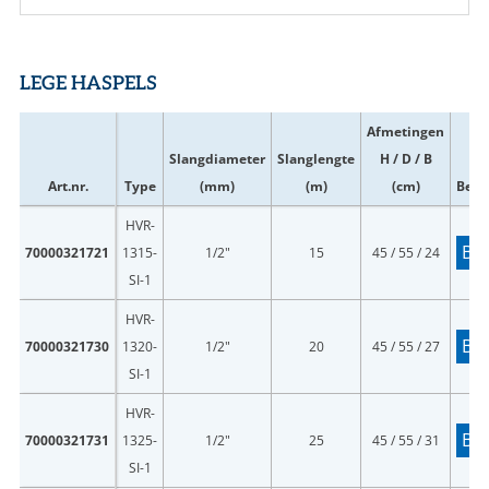
LEGE HASPELS
Afmetingen
Slangdiameter
Slanglengte
H / D / B
Art.nr.
Type
(mm)
(m)
(cm)
Best
HVR-
Bes
70000321721
1315-
1/2"
15
45 / 55 / 24
SI-1
HVR-
Bes
70000321730
1320-
1/2"
20
45 / 55 / 27
SI-1
HVR-
Bes
70000321731
1325-
1/2"
25
45 / 55 / 31
SI-1