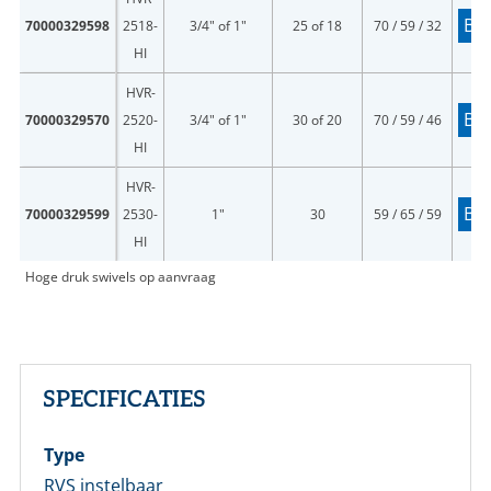
Vul onderstaand formulier in om in te loggen
Bes
70000329598
2518-
3/4" of 1"
25 of 18
70 / 59 / 32
HI
E-mailadres *
HVR-
Bes
70000329570
2520-
3/4" of 1"
30 of 20
70 / 59 / 46
Wachtwoord *
HI
HVR-
Wachtwoord vergeten?
Bes
70000329599
2530-
1"
30
59 / 65 / 59
HI
Login
Hoge druk swivels op aanvraag
Nog geen account bij ons?
Maak eerst een persoonlijk account aan
SPECIFICATIES
Type
RVS instelbaar