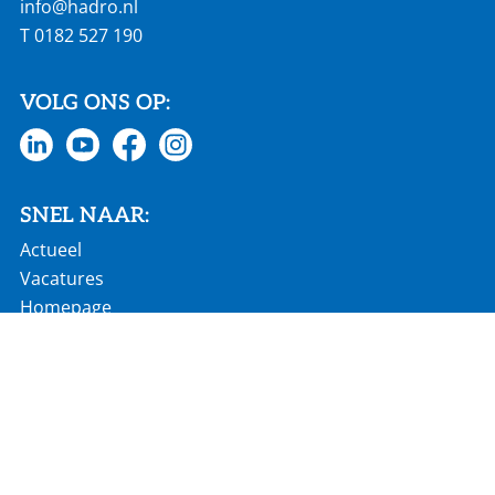
info@hadro.nl
T
0182 527 190
VOLG ONS OP:
SNEL NAAR:
Actueel
Vacatures
Homepage
€ 686 mln jaaromzet
60 landen wereldwijd
2.900 werknemers