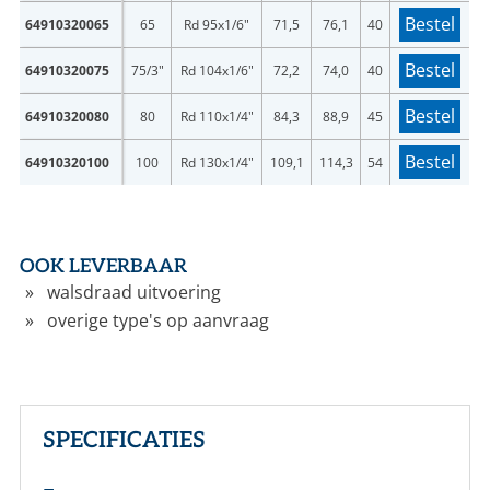
Bestel
64910320065
65
Rd 95x1/6"
71,5
76,1
40
Bestel
64910320075
75/3"
Rd 104x1/6"
72,2
74,0
40
Bestel
64910320080
80
Rd 110x1/4"
84,3
88,9
45
Bestel
64910320100
100
Rd 130x1/4"
109,1
114,3
54
OOK LEVERBAAR
walsdraad uitvoering
overige type's op aanvraag
SPECIFICATIES