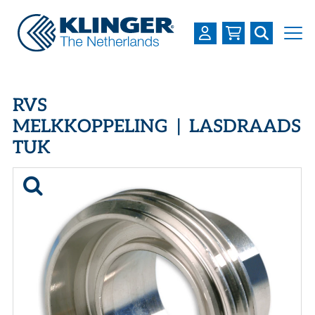
OVER KLINGER
RVS
PRODUCTEN
MELKKOPPELING | LASDRAADS
TUK
INDUSTRIEËN
SERVICES
DOWNLOADS
LOGIN
REGISTREREN
WERKEN BIJ