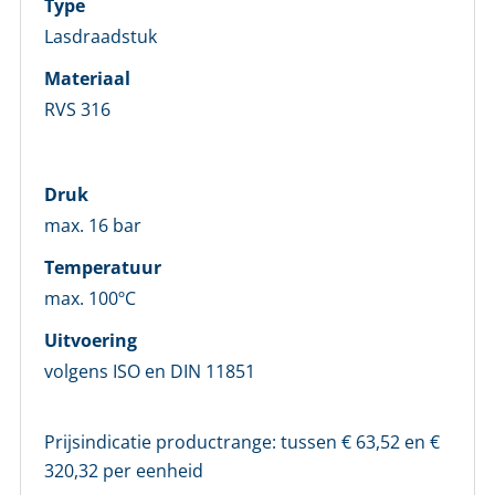
Type
Lasdraadstuk
LOGIN
Materiaal
RVS 316
Vul onderstaand formulier in om in te loggen
E-mailadres *
Druk
max. 16 bar
Wachtwoord *
Temperatuur
max. 100ºC
Wachtwoord vergeten?
Uitvoering
volgens ISO en DIN 11851
Login
Prijsindicatie productrange: tussen €
63,52
en €
Nog geen account bij ons?
320,32
per eenheid
Maak eerst een persoonlijk account aan