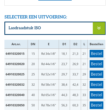
SELECTEER EEN UITVOERING:
Art.nr.
DN
E
D1
D2
L
Bestellen
Bestel
64910320015
15
Rd 34x1/8"
18,1
21,3
21
Bestel
64910320020
20
Rd 44x1/6"
23,7
26,9
21
Bestel
64910320025
25
Rd 52x1/6"
29,7
33,7
29
Bestel
64910320032
32
Rd 58x1/6"
38,4
42,4
32
Bestel
64910320040
40
Rd 65x1/6"
44,3
48,3
33
Bestel
64910320050
50
Rd 78x1/6"
56,3
60,3
35