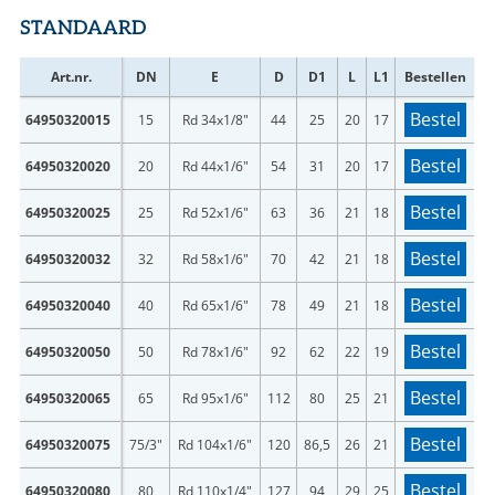
STANDAARD
Art.nr.
DN
E
D
D1
L
L1
Bestellen
Bestel
64950320015
15
Rd 34x1/8"
44
25
20
17
Bestel
64950320020
20
Rd 44x1/6"
54
31
20
17
Bestel
64950320025
25
Rd 52x1/6"
63
36
21
18
Bestel
64950320032
32
Rd 58x1/6"
70
42
21
18
Bestel
64950320040
40
Rd 65x1/6"
78
49
21
18
Bestel
64950320050
50
Rd 78x1/6"
92
62
22
19
Bestel
64950320065
65
Rd 95x1/6"
112
80
25
21
Bestel
64950320075
75/3"
Rd 104x1/6"
120
86,5
26
21
Bestel
64950320080
80
Rd 110x1/4"
127
94
29
25