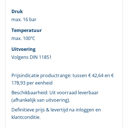
Druk
Vul onderstaand formulier in om in te loggen
max. 16 bar
E-mailadres *
Temperatuur
max. 100ºC
Wachtwoord *
Uitvoering
Volgens DIN 11851
Wachtwoord vergeten?
Prijsindicatie productrange: tussen €
42,64
en €
Login
178,93
per eenheid
Beschikbaarheid:
Uit voorraad leverbaar
Nog geen account bij ons?
(afhankelijk van uitvoering).
Maak eerst een persoonlijk account aan
Definitieve prijs & levertijd na inloggen en
klantconditie.