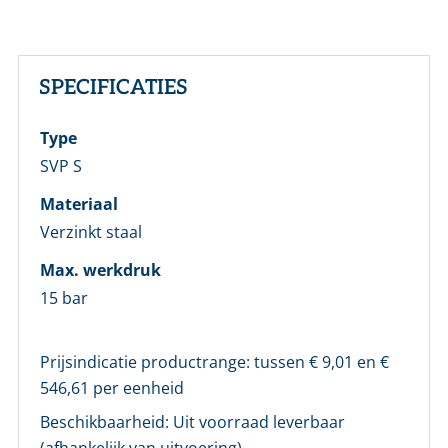
SPECIFICATIES
Type
SVP S
Materiaal
Verzinkt staal
LOGIN
Max. werkdruk
15 bar
Vul onderstaand formulier in om in te loggen
Prijsindicatie productrange: tussen €
9,01
en €
E-mailadres *
546,61
per eenheid
Beschikbaarheid:
Uit voorraad leverbaar
Wachtwoord *