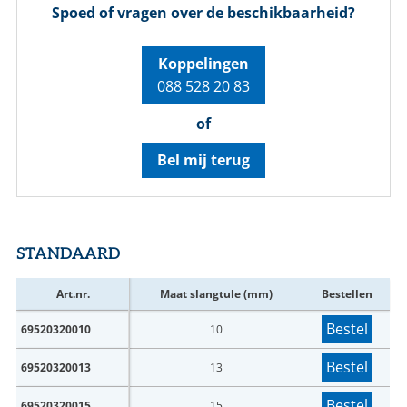
Spoed of vragen over de beschikbaarheid?
Koppelingen
088 528 20 83
of
Bel mij terug
STANDAARD
Art.nr.
Maat slangtule (mm)
Bestellen
Bestel
69520320010
10
Bestel
69520320013
13
Bestel
69520320015
15