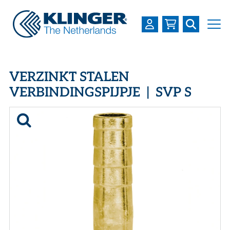
OVER KLINGER
VERZINKT STALEN
PRODUCTEN
VERBINDINGSPIJPJE | SVP S
INDUSTRIEËN
SERVICES
DOWNLOADS
LOGIN
REGISTREREN
WERKEN BIJ