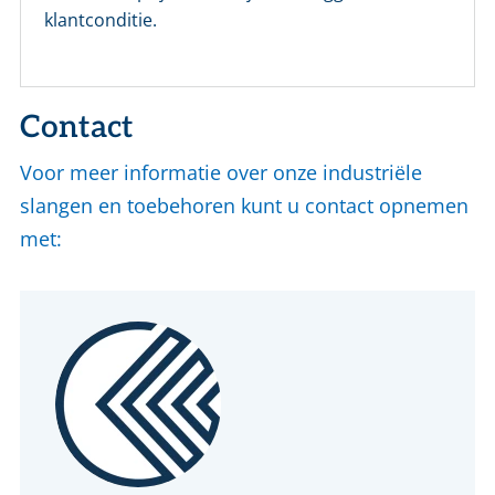
klantconditie.
Wachtwoord vergeten?
Login
Contact
Nog geen account bij ons?
Voor meer informatie over onze industriële
Maak eerst een persoonlijk account aan
slangen en toebehoren kunt u contact opnemen
met: