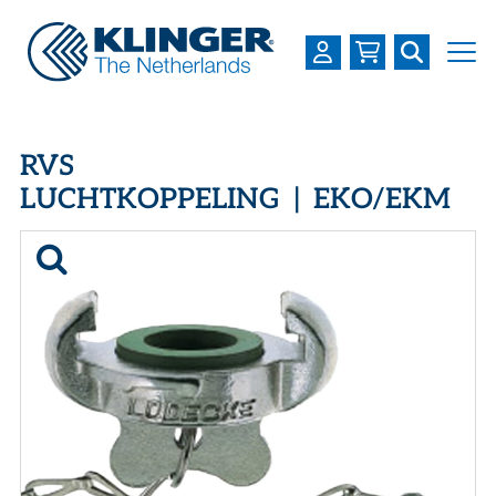
OVER KLINGER
RVS
PRODUCTEN
LUCHTKOPPELING | EKO/EKM
INDUSTRIEËN
SERVICES
DOWNLOADS
LOGIN
REGISTREREN
WERKEN BIJ