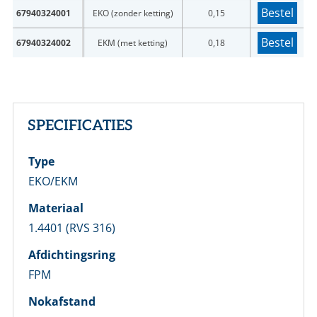
Bestel
67940324001
EKO (zonder ketting)
0,15
Bestel
67940324002
EKM (met ketting)
0,18
SPECIFICATIES
Type
EKO/EKM
Materiaal
1.4401 (RVS 316)
Afdichtingsring
FPM
Nokafstand