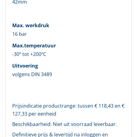
42mm
Max. werkdruk
16 bar
Max.temperatuur
-30º tot +200ºC
Uitvoering
LOGIN
volgens DIN 3489
Vul onderstaand formulier in om in te loggen
Prijsindicatie productrange: tussen €
118,43
en €
E-mailadres *
127,33
per eenheid
Beschikbaarheid:
Niet uit voorraad leverbaar.
Wachtwoord *
Definitieve prijs & levertijd na inloggen en