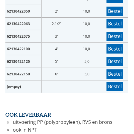
Bestel
62130422050
2"
10,0
Bestel
62130422063
2.1/2"
10,0
Bestel
62130422075
3"
10,0
Bestel
62130422100
4"
10,0
Bestel
62130422125
5"
5,0
Bestel
62130422150
6"
5,0
Bestel
(empty)
OOK LEVERBAAR
uitvoering PP (polypropyleen), RVS en brons
ook in NPT