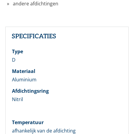
andere afdichtingen
SPECIFICATIES
LOGIN
Type
D
Vul onderstaand formulier in om in te loggen
Materiaal
Aluminium
E-mailadres *
Afdichtingsring
Nitril
Wachtwoord *
Wachtwoord vergeten?
Temperatuur
afhankelijk van de afdichting