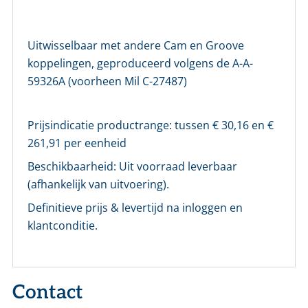
Login
Uitwisselbaar met andere Cam en Groove
Nog geen account bij ons?
koppelingen, geproduceerd volgens de A-A-
Maak eerst een persoonlijk account aan
59326A (voorheen Mil C-27487)
Prijsindicatie productrange: tussen €
30,16
en €
261,91
per eenheid
Beschikbaarheid:
Uit voorraad leverbaar
(afhankelijk van uitvoering).
Definitieve prijs & levertijd na inloggen en
klantconditie.
Contact