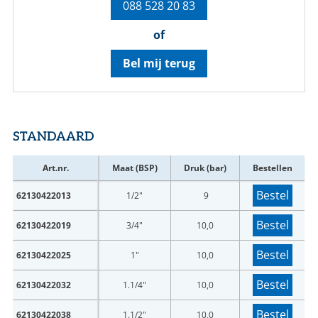
088 528 20 83
of
Bel mij terug
STANDAARD
Art.nr.
Maat (BSP)
Druk (bar)
Bestellen
Bestel
62130422013
1/2"
9
Bestel
62130422019
3/4"
10,0
Bestel
62130422025
1"
10,0
Bestel
62130422032
1.1/4"
10,0
Bestel
62130422038
1.1/2"
10,0