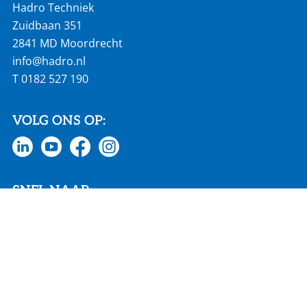
Hadro Techniek
Zuidbaan 351
2841 MD Moordrecht
info@hadro.nl
T
0182 527 190
VOLG ONS OP:
SNEL NAAR:
Actueel
Vacatures
Homepage
€ 686 mln jaaromzet