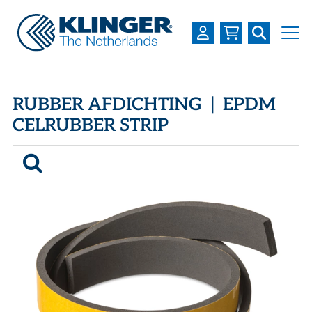
OVER KLINGER
RUBBER AFDICHTING | EPDM
PRODUCTEN
CELRUBBER STRIP
INDUSTRIEËN
SERVICES
DOWNLOADS
LOGIN
REGISTREREN
WERKEN BIJ