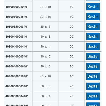
Bestel
40800300010401
30 x 10
10
Bestel
40800300015401
30 x 15
10
Bestel
40800350003401
35 x 3
20
Bestel
40800400003401
40 x 3
20
Bestel
40800400004401
40 x 4
20
LOGIN
Bestel
40800400005401
40 x 5
20
Vul onderstaand formulier in om in te loggen
Bestel
40800400006401
40 x 6
10
E-mailadres *
Bestel
40800400010401
40 x 10
10
Bestel
40800500003401
50 x 3
20
Wachtwoord *
Bestel
40800500004401
50 x 4
20
Wachtwoord vergeten?