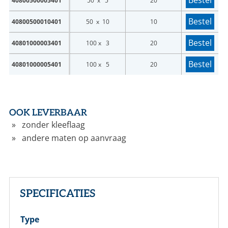
Bestel
40800500005401
50 x 5
20
Bestel
40800500010401
50 x 10
10
Login
Bestel
40801000003401
100 x 3
20
Nog geen account bij ons?
Bestel
40801000005401
100 x 5
20
Maak eerst een persoonlijk account aan
OOK LEVERBAAR
zonder kleeflaag
andere maten op aanvraag
SPECIFICATIES
Type