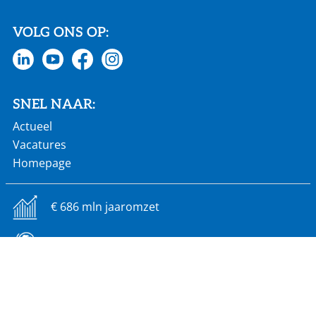
VOLG ONS OP:
SNEL NAAR:
Actueel
Vacatures
Homepage
€ 686 mln jaaromzet
60 landen wereldwijd
2.900 werknemers
18 productielocaties