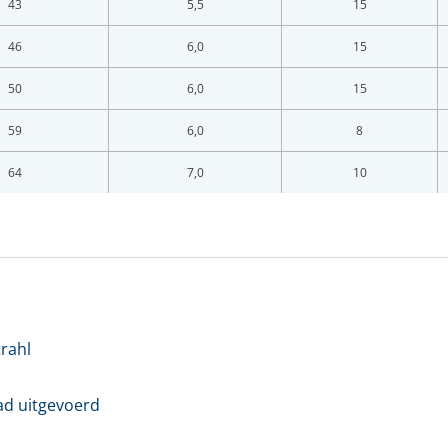
LOGIN
43
5,5
15
46
6,0
15
Vul onderstaand formulier in om in te loggen
50
6,0
15
ladres *
59
6,0
8
64
7,0
10
twoord *
oord vergeten?
Login
trahl
en account bij ons?
Maak eerst een persoonlijk account aan
ad uitgevoerd