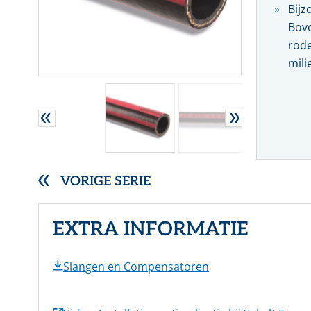
Bijz
RVS gegolfde pakkingen
Bove
Overige (Semi)metallieke pakkingen
rode
DYNAMISCHE AFDICHTINGEN
mili
Stopbuspakkingen
Mechanische asafdichtingen
VORIGE SERIE
EXTRA INFORMATIE
Slangen en Compensatoren