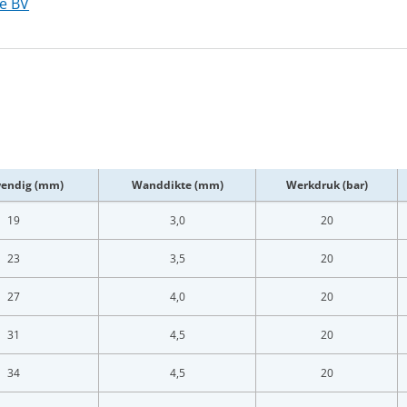
pe BV
wendig (mm)
Wanddikte (mm)
Werkdruk (bar)
19
3,0
20
23
3,5
20
27
4,0
20
31
4,5
20
34
4,5
20