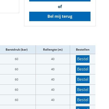
of
Bel mij terug
Barstdruk (bar)
Rollengte (m)
Bestellen
Bestel
60
40
Bestel
60
40
Bestel
60
40
Bestel
60
40
Bestel
60
40