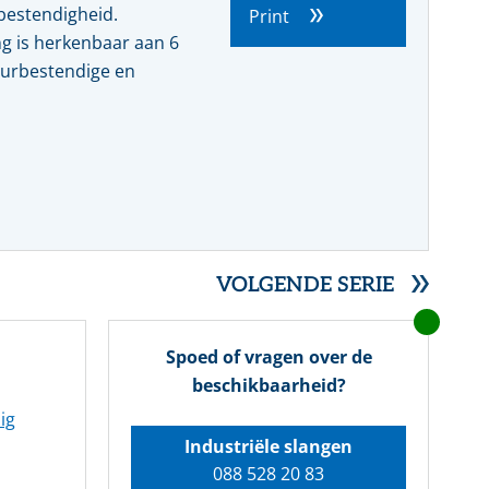
Farmacie
Slangmanagement
Whitepaper
bestendigheid.
Print
ng is herkenbaar aan 6
SERVICE- EN ONDERHOUDSPRODUCTEN
Voedingsmiddelen
uurbestendige en
Pulp & papier
VOLGENDE SERIE
Spoed of vragen over de
beschikbaarheid?
ig
Industriële slangen
088 528 20 83