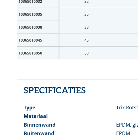
10365010032
32
10365010035
35
10365010038
38
E-mai
10365010045
45
10365010050
50
Wach
Wachtw
SPECIFICATIES
Type
Trix Rots
Nog ge
Materiaal
Binnenwand
EPDM, gl
Buitenwand
EPDM