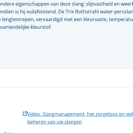
Kwaliteit, veiligheid & milieu
ondere eigenschappen van deze slang: slijtvastheid en weer
Kijk- en peiltoestellen & glazen
ndien is hij vuilafstotend. De Trix Rothstrahl water-perssla
Actueel
REGELKLEPPEN
 lengtestrepen, vervaardigd met een kleurvaste, temperat
KFM regelkleppen
euvriendelijke kleurstof.
Vacatures
Pre-vent regelkleppen
Zwick regelkleppen
Locaties
Tomoe regelkleppen
Video: Slangmanagement; het zorgeloos en veil
beheren van uw slangen