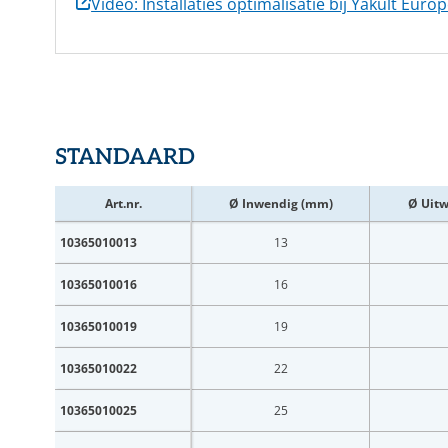
Video: Installaties optimalisatie bij Yakult Euro
STANDAARD
Art.nr.
Ø Inwendig (mm)
Ø Uit
10365010013
13
10365010016
16
10365010019
19
10365010022
22
10365010025
25