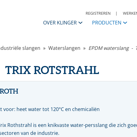
REGISTREREN
WERKEN
OVER KLINGER
PRODUCTEN
KLINGER Nederland
ndustriële slangen
Waterslangen
EPDM waterslang - T
APPENDAGES
Contactpersonen
ANSI
I
 TRIX ROTSTRAHL
Afsluiters
S
Historie
Kogelkranen
K
Vlinderkleppen
S
KLINGER Group
Automatisering
A
 ROTH
Condensaatsystemen
R
Missie, Visie & Strategie
Terugslagkleppen
t voor: heet water tot 120°C en chemicaliën
Filters
Daarom KLINGER
Meet & regel toebehoren
R
Druk, reduceer & veiligheden
W
rix Rothstrahl is een knikvaste water-persslang die zich goe
Code of Conduct
Warmwaterbereiders & stoomwatermengers
P
 sectoren van de industrie.
Ontluchters & vloeistoflozers
M