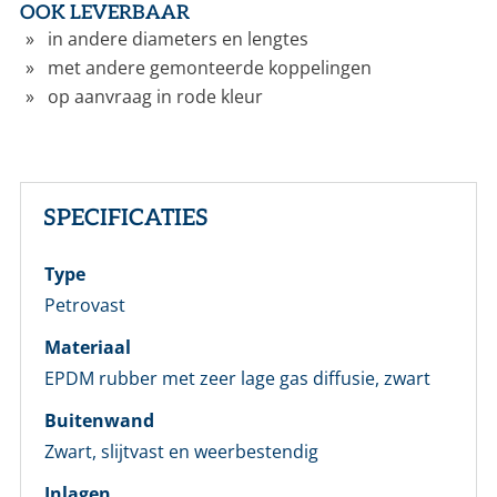
OOK LEVERBAAR
Wachtwoord vergeten?
in andere diameters en lengtes
met andere gemonteerde koppelingen
op aanvraag in rode kleur
Login
Nog geen account bij ons?
Maak eerst een persoonlijk account aan
SPECIFICATIES
Type
Petrovast
Materiaal
EPDM rubber met zeer lage gas diffusie, zwart
Buitenwand
Zwart, slijtvast en weerbestendig
Inlagen