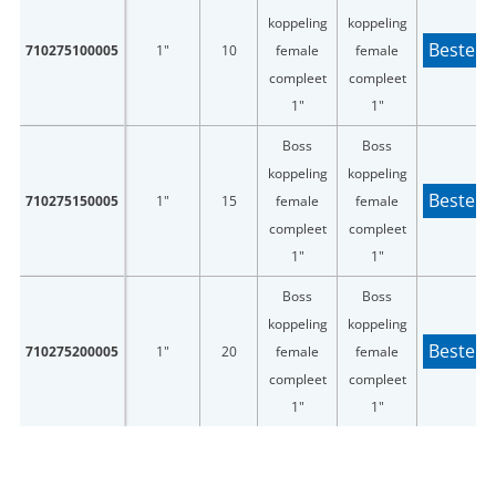
koppeling
koppeling
Bestel
710275100005
1"
10
female
female
compleet
compleet
1"
1"
Boss
Boss
koppeling
koppeling
Bestel
710275150005
1"
15
female
female
compleet
compleet
1"
1"
LOGIN
Boss
Boss
koppeling
koppeling
Vul onderstaand formulier in om in te loggen
Bestel
710275200005
1"
20
female
female
compleet
compleet
E-mailadres *
1"
1"
Wachtwoord *