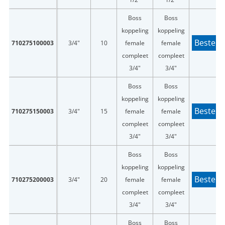
Boss
Boss
koppeling
koppeling
Bestel
710275100003
3/4"
10
female
female
compleet
compleet
3/4"
3/4"
Boss
Boss
koppeling
koppeling
Bestel
710275150003
3/4"
15
female
female
compleet
compleet
3/4"
3/4"
Boss
Boss
koppeling
koppeling
Bestel
710275200003
3/4"
20
female
female
compleet
compleet
3/4"
3/4"
Boss
Boss