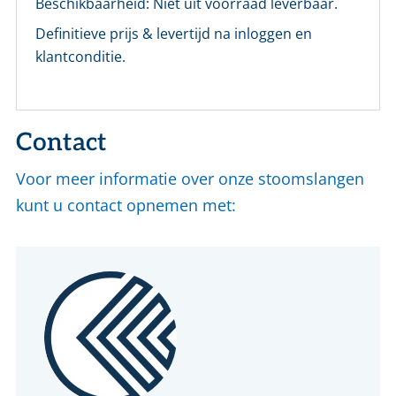
Beschikbaarheid:
Niet uit voorraad leverbaar.
Definitieve prijs & levertijd na inloggen en
klantconditie.
Contact
Voor meer informatie over onze stoomslangen
kunt u contact opnemen met: