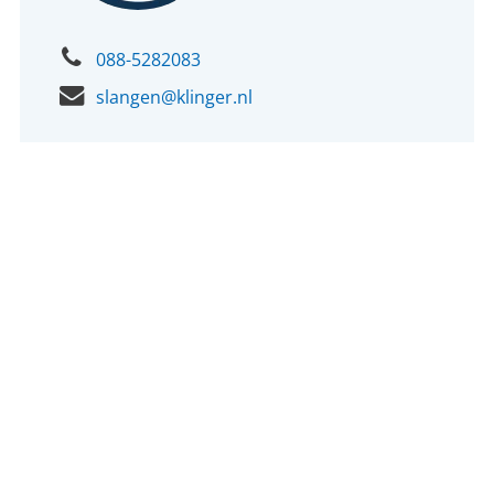
088-5282083
slangen@klinger.nl