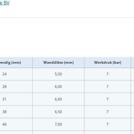
pe BV
wendig (mm)
Wanddikte (mm)
Werkdruk (bar)
24
5,50
7
28
6,00
7
31
6,00
7
38
6,50
7
46
7,00
7