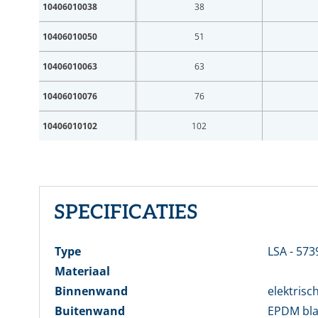
10406010038
38
10406010050
51
10406010063
63
E-mai
10406010076
76
10406010102
102
Wach
Wachtw
SPECIFICATIES
Type
LSA - 573
Nog ge
Materiaal
Binnenwand
elektrisc
Buitenwand
EPDM bla