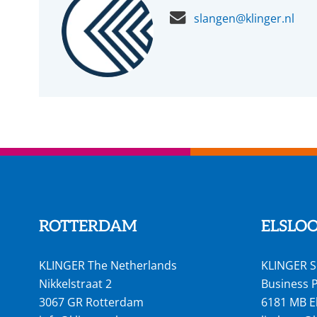
slangen@klinger.nl
ROTTERDAM
ELSLO
KLINGER The Netherlands
KLINGER S
Nikkelstraat 2
Business P
3067 GR Rotterdam
6181 MB E