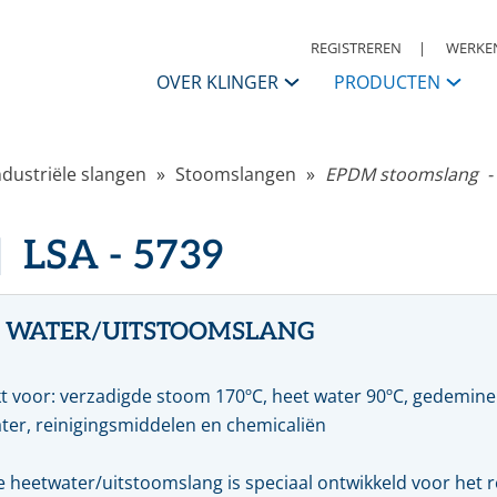
REGISTREREN
WERKEN
OVER KLINGER
PRODUCTEN
KLINGER Nederland
ndustriële slangen
Stoomslangen
EPDM stoomslang - 
APPENDAGES
Contactpersonen
ANSI
I
LSA - 5739
Afsluiters
S
Historie
Kogelkranen
K
Vlinderkleppen
S
KLINGER Group
Automatisering
A
 WATER/UITSTOOMSLANG
Condensaatsystemen
R
Missie, Visie & Strategie
Terugslagkleppen
t voor: verzadigde stoom 170ºC, heet water 90ºC, gedeminer
Filters
Daarom KLINGER
Meet & regel toebehoren
R
ter, reinigingsmiddelen en chemicaliën
Druk, reduceer & veiligheden
W
Code of Conduct
Warmwaterbereiders & stoomwatermengers
P
 heetwater/uitstoomslang is speciaal ontwikkeld voor het re
Ontluchters & vloeistoflozers
M