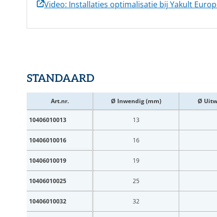
Video: Installaties optimalisatie bij Yakult Euro
STANDAARD
Art.nr.
Ø Inwendig (mm)
Ø Uit
10406010013
13
10406010016
16
10406010019
19
10406010025
25
10406010032
32