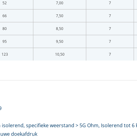
52
7,00
7
LOGIN
66
7,50
7
Vul onderstaand formulier in om in te loggen
80
8,50
7
ladres *
95
9,50
7
123
10,50
7
twoord *
oord vergeten?
Login
9
en account bij ons?
Maak eerst een persoonlijk account aan
h isolerend, specifieke weerstand > 5G Ohm, Isolerend tot 
uwe doekafdruk