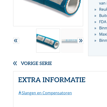
van 
RVS gegolfde pakkingen
Reuk
Overige (Semi)metallieke pakkingen
Buit
DYNAMISCHE AFDICHTINGEN
FDA 
Stopbuspakkingen
Binn
Mechanische asafdichtingen
Maxi
Binn
VORIGE SERIE
EXTRA INFORMATIE
Slangen en Compensatoren