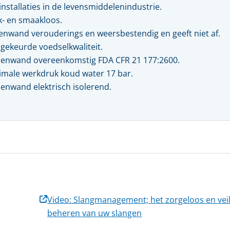
Kwaliteit, veiligheid & milieu
installaties in de levensmiddelenindustrie.
Kijk- en peiltoestellen & glazen
- en smaakloos.
Actueel
REGELKLEPPEN
enwand verouderings en weersbestendig en geeft niet af.
KFM regelkleppen
gekeurde voedselkwaliteit.
Vacatures
Pre-vent regelkleppen
enwand overeenkomstig FDA CFR 21 177:2600.
Zwick regelkleppen
Locaties
male werkdruk koud water 17 bar.
Tomoe regelkleppen
enwand elektrisch isolerend.
Video: Slangmanagement; het zorgeloos en veil
beheren van uw slangen