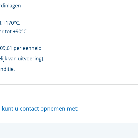
rdinlagen
t +170°C,
r tot +90°C
09,61
per eenheid
ijk van uitvoering).
nditie.
 kunt u contact opnemen met: