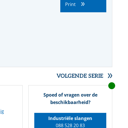
Farmacie
Slangmanagement
Whitepaper
Print
SERVICE- EN ONDERHOUDSPRODUCTEN
Voedingsmiddelen
Pulp & papier
VOLGENDE SERIE
Spoed of vragen over de
beschikbaarheid?
ig
Industriële slangen
088 528 20 83