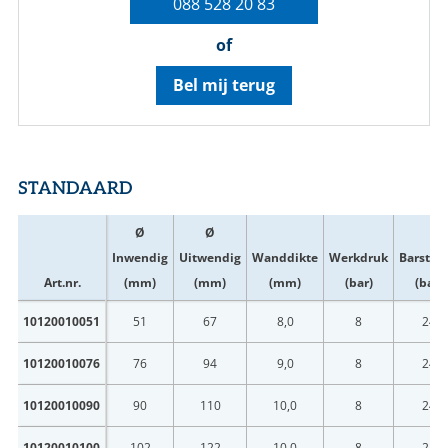
088 528 20 83
of
Bel mij terug
STANDAARD
Ø
Ø
Inwendig
Uitwendig
Wanddikte
Werkdruk
Barstdr
Art.nr.
(mm)
(mm)
(mm)
(bar)
(bar)
10120010051
51
67
8,0
8
24
10120010076
76
94
9,0
8
24
10120010090
90
110
10,0
8
24
10120010100
102
122
10,0
8
24