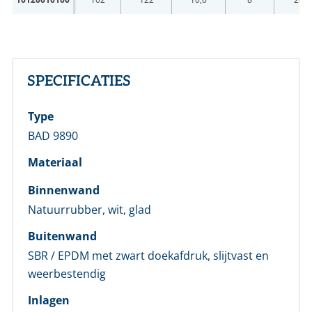
SPECIFICATIES
Type
BAD 9890
Materiaal
Binnenwand
Natuurrubber, wit, glad
Buitenwand
SBR / EPDM met zwart doekafdruk, slijtvast en
LOGIN
weerbestendig
Inlagen
Vul onderstaand formulier in om in te loggen