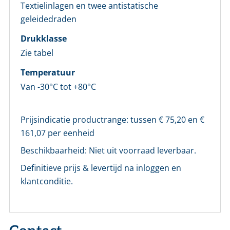
Textielinlagen en twee antistatische
geleidedraden
E-mailadres *
Drukklasse
Zie tabel
Wachtwoord *
Temperatuur
Van -30°C tot +80°C
Wachtwoord vergeten?
Prijsindicatie productrange: tussen €
75,20
en €
Login
161,07
per eenheid
Beschikbaarheid:
Niet uit voorraad leverbaar.
Nog geen account bij ons?
Maak eerst een persoonlijk account aan
Definitieve prijs & levertijd na inloggen en
klantconditie.