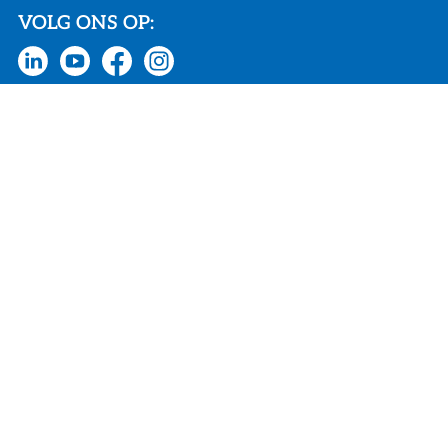
VOLG ONS OP:
SNEL NAAR:
Actueel
Vacatures
Homepage
€ 686 mln jaaromzet
60 landen wereldwijd
2.900 werknemers
18 productielocaties