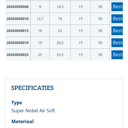
Bestel
20363050008
9
14,5
15
50
Bestel
20363050010
12,7
19
15
50
Bestel
20363050013
16
23
15
50
Bestel
20363050019
19
26,5
15
50
Bestel
20363050025
25
33,5
15
50
SPECIFICATIES
Type
Super Nobel Air Soft
Materiaal