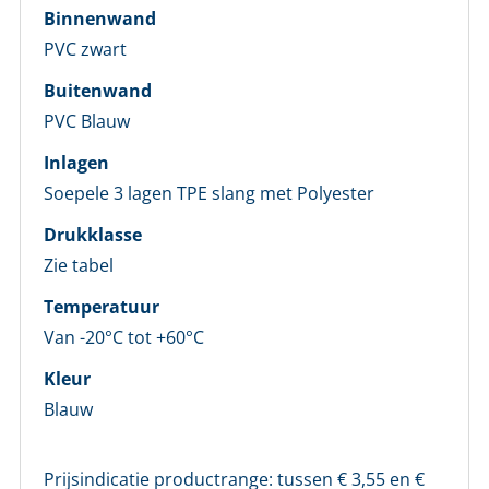
Binnenwand
PVC zwart
LOGIN
Buitenwand
PVC Blauw
Vul onderstaand formulier in om in te loggen
Inlagen
Soepele 3 lagen TPE slang met Polyester
E-mailadres *
Drukklasse
Zie tabel
Wachtwoord *
Temperatuur
Van -20°C tot +60°C
Wachtwoord vergeten?
Kleur
Login
Blauw
Nog geen account bij ons?
Prijsindicatie productrange: tussen €
3,55
en €