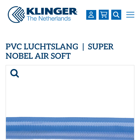
OVER KLINGER
PVC LUCHTSLANG | SUPER
PRODUCTEN
NOBEL AIR SOFT
INDUSTRIEËN
SERVICES
DOWNLOADS
LOGIN
REGISTREREN
WERKEN BIJ