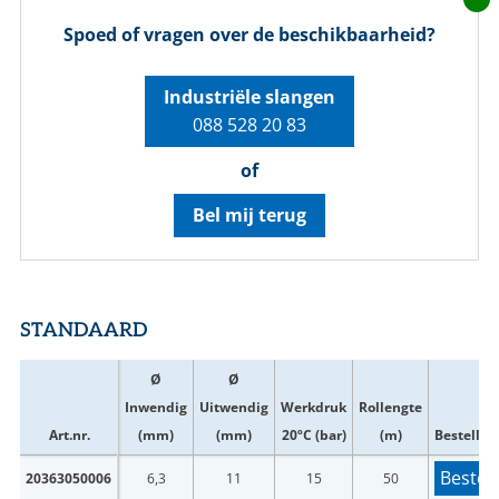
Spoed of vragen over de beschikbaarheid?
Industriële slangen
088 528 20 83
of
Bel mij terug
STANDAARD
Ø
Ø
Inwendig
Uitwendig
Werkdruk
Rollengte
Art.nr.
(mm)
(mm)
20ºC (bar)
(m)
Bestellen
Bestel
20363050006
6,3
11
15
50