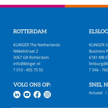
ROTTERDAM
ELSLO
KLINGER The Netherlands
KLINGER S
Nikkelstraat 2
Business P
3067 GR Rotterdam
6181 MB E
info@klinger.nl
limburg@kl
T
010 - 455 75 55
T
046 - 76
VOLG ONS OP:
SNEL 
Actueel