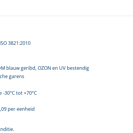
ladres *
twoord *
oord vergeten?
 ISO 3821:2010
Login
DM blauw geribd, OZON en UV bestendig
sche garens
en account bij ons?
Maak eerst een persoonlijk account aan
e -30°C tot +70°C
,09
per eenheid
nditie.