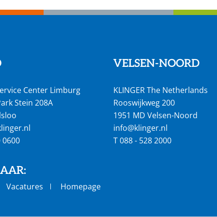
O
VELSEN-NOORD
ervice Center Limburg
KLINGER The Netherlands
ark Stein 208A
Rooswijkweg 200
lsloo
1951 MD Velsen-Noord
inger.nl
info@klinger.nl
0 0600
T
088 - 528 2000
NAAR:
Vacatures
Homepage