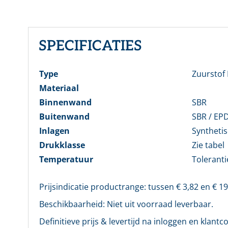
E-mai
Wach
SPECIFICATIES
Wachtw
Type
Zuurstof
Materiaal
Binnenwand
SBR
Buitenwand
SBR / EP
Inlagen
Syntheti
Nog ge
Drukklasse
Zie tabel
Temperatuur
Toleranti
Prijsindicatie productrange: tussen €
3,82
en €
19
Beschikbaarheid:
Niet uit voorraad leverbaar.
Definitieve prijs & levertijd na inloggen en klantco