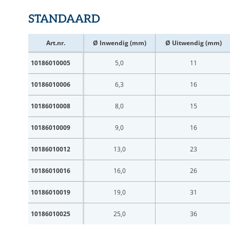
STANDAARD
Art.nr.
Ø Inwendig (mm)
Ø Uitwendig (mm)
10186010005
5,0
11
10186010006
6,3
16
10186010008
8,0
15
10186010009
9,0
16
10186010012
13,0
23
10186010016
16,0
26
10186010019
19,0
31
10186010025
25,0
36