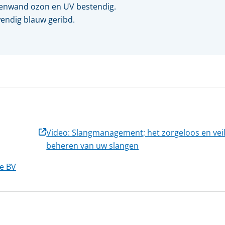
Kwaliteit, veiligheid & milieu
enwand ozon en UV bestendig.
Kijk- en peiltoestellen & glazen
endig blauw geribd.
Actueel
REGELKLEPPEN
KFM regelkleppen
Vacatures
Pre-vent regelkleppen
Zwick regelkleppen
Locaties
Tomoe regelkleppen
Video: Slangmanagement; het zorgeloos en veil
beheren van uw slangen
pe BV