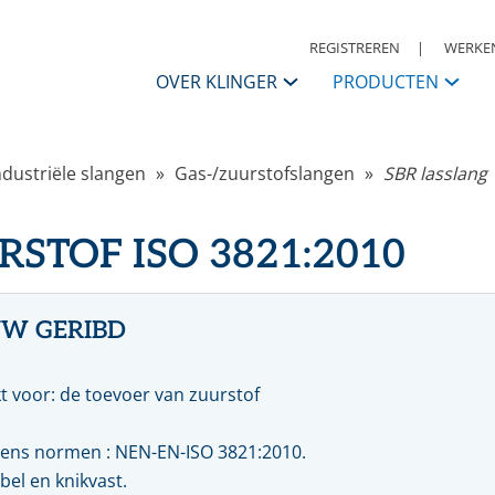
REGISTREREN
WERKEN
OVER KLINGER
PRODUCTEN
KLINGER Nederland
ndustriële slangen
Gas-/zuurstofslangen
SBR lasslang
APPENDAGES
Contactpersonen
ANSI
I
STOF ISO 3821:2010
Afsluiters
S
Historie
Kogelkranen
K
Vlinderkleppen
S
KLINGER Group
Automatisering
A
W GERIBD
Condensaatsystemen
R
Missie, Visie & Strategie
Terugslagkleppen
t voor: de toevoer van zuurstof
Filters
Daarom KLINGER
Meet & regel toebehoren
R
Druk, reduceer & veiligheden
W
ens normen : NEN-EN-ISO 3821:2010.
Code of Conduct
Warmwaterbereiders & stoomwatermengers
P
ibel en knikvast.
Ontluchters & vloeistoflozers
M