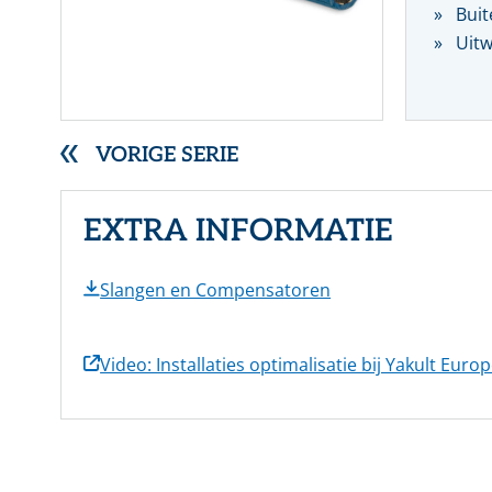
Buit
RVS gegolfde pakkingen
Uitw
Overige (Semi)metallieke pakkingen
DYNAMISCHE AFDICHTINGEN
Stopbuspakkingen
Mechanische asafdichtingen
VORIGE SERIE
EXTRA INFORMATIE
Slangen en Compensatoren
Video: Installaties optimalisatie bij Yakult Euro