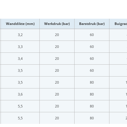
Wanddikte (mm)
Werkdruk (bar)
Barstdruk (bar)
Buigra
3,2
20
60
3,3
20
60
3,4
20
60
3,5
20
60
3,5
20
80
3,6
20
80
LOGIN
5,5
20
80
Vul onderstaand formulier in om in te loggen
5,5
20
80