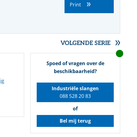
Farmacie
Slangmanagement
Whitepaper
Print
SERVICE- EN ONDERHOUDSPRODUCTEN
Voedingsmiddelen
Pulp & papier
VOLGENDE SERIE
Spoed of vragen over de
beschikbaarheid?
ig
Industriële slangen
088 528 20 83
of
Bel mij terug