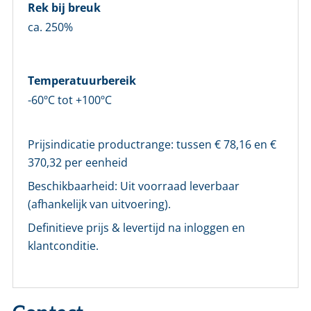
Rek bij breuk
ca. 250%
E-mailadres *
Temperatuurbereik
Wachtwoord *
-60ºC tot +100ºC
Wachtwoord vergeten?
Prijsindicatie productrange: tussen €
78,16
en €
370,32
per eenheid
Login
Beschikbaarheid:
Uit voorraad leverbaar
(afhankelijk van uitvoering).
Nog geen account bij ons?
Maak eerst een persoonlijk account aan
Definitieve prijs & levertijd na inloggen en
klantconditie.