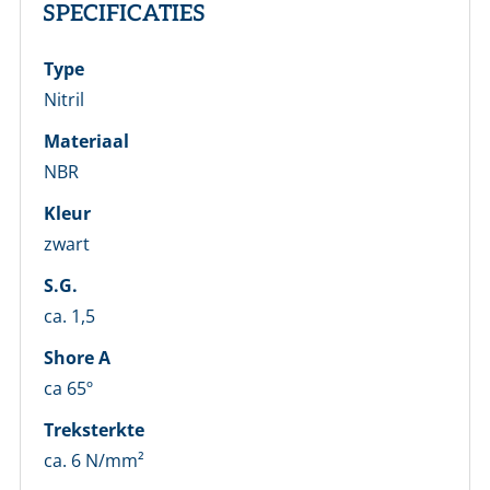
SPECIFICATIES
Type
Nitril
Materiaal
NBR
Kleur
zwart
S.G.
ca. 1,5
Shore A
ca 65º
LOGIN
Treksterkte
ca. 6 N/mm²
Vul onderstaand formulier in om in te loggen