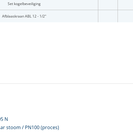
ladres *
Set kogelbeveiliging
Afblaaskraan ABL 12 - 1/2"
twoord *
oord vergeten?
Login
en account bij ons?
Maak eerst een persoonlijk account aan
05 N
bar stoom / PN100 (proces)