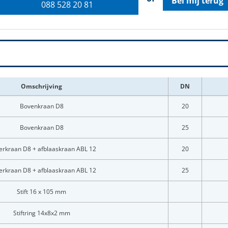
Bel mij terug
088 528 20 81
Omschrijving
DN
Bovenkraan D8
20
Bovenkraan D8
25
rkraan D8 + afblaaskraan ABL 12
20
rkraan D8 + afblaaskraan ABL 12
25
LOGIN
Stift 16 x 105 mm
Vul onderstaand formulier in om in te loggen
Stiftring 14x8x2 mm