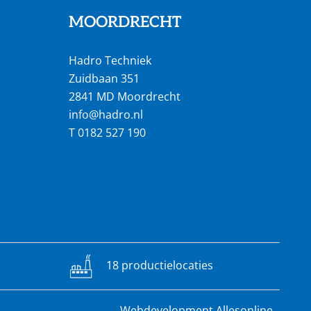
MOORDRECHT
Hadro Techniek
Zuidbaan 351
2841 MD Moordrecht
info@hadro.nl
T
0182 527 190
18 productielocaties
Webdevelopment Allesonline