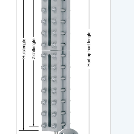
RVS gegolfde pakkingen
Overige (Semi)metallieke pakkingen
DYNAMISCHE AFDICHTINGEN
Stopbuspakkingen
Mechanische asafdichtingen