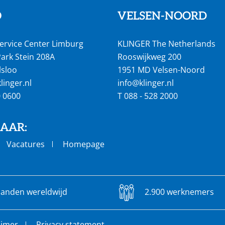
O
VELSEN-NOORD
ervice Center Limburg
KLINGER The Netherlands
ark Stein 208A
Rooswijkweg 200
lsloo
1951 MD Velsen-Noord
inger.nl
info@klinger.nl
0 0600
T
088 - 528 2000
NAAR:
Vacatures
Homepage
landen wereldwijd
2.900 werknemers
aimer
Privacy statement