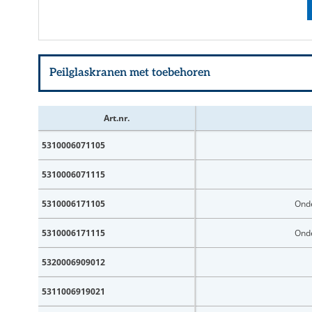
Art.nr.
5310006071105
5310006071115
5310006171105
Onde
5310006171115
Onde
5320006909012
5311006919021