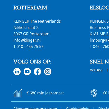
ROTTERDAM
ELSLO
KLINGER The Netherlands
KLINGER S
Nikkelstraat 2
Business P
3067 GR Rotterdam
6181 MB E
info@klinger.nl
limburg@kl
T
010 - 455 75 55
T
046 - 76
VOLG ONS OP:
SNEL 
Actueel
€ 686 mln jaaromzet
60 
Algemene voorwaarden
Cookiebeleid
Discl