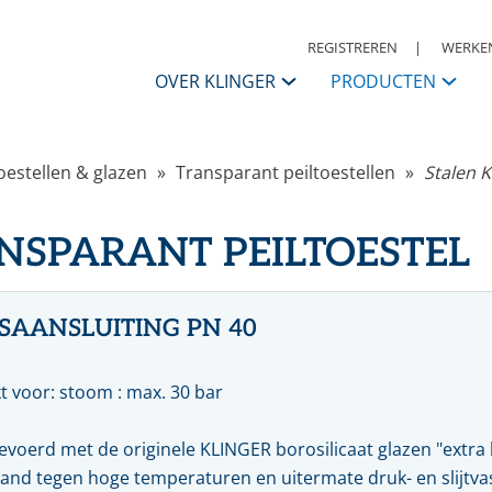
REGISTREREN
WERKEN
OVER KLINGER
PRODUCTEN
KLINGER Nederland
toestellen & glazen
Transparant peiltoestellen
Stalen 
APPENDAGES
Contactpersonen
ANSI
I
NSPARANT PEILTOESTEL |
Afsluiters
S
Historie
Kogelkranen
K
Vlinderkleppen
S
KLINGER Group
Automatisering
A
SAANSLUITING PN 40
Condensaatsystemen
R
Missie, Visie & Strategie
Terugslagkleppen
t voor: stoom : max. 30 bar
Filters
Daarom KLINGER
Meet & regel toebehoren
R
Druk, reduceer & veiligheden
W
evoerd met de originele KLINGER borosilicaat glazen "extra 
Code of Conduct
Warmwaterbereiders & stoomwatermengers
P
and tegen hoge temperaturen en uitermate druk- en slijtvas
Ontluchters & vloeistoflozers
M