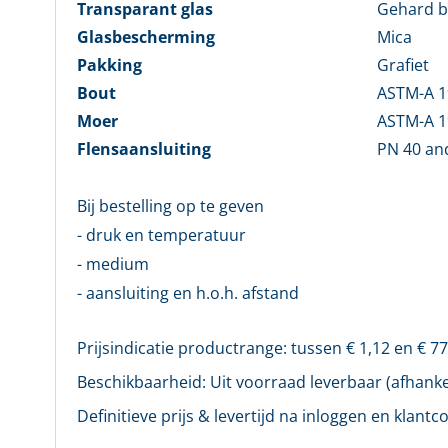
Transparant glas
Gehard b
Glasbescherming
Mica
Pakking
Grafiet
Bout
ASTM-A 1
Moer
ASTM-A 1
Flensaansluiting
PN 40 an
Bij bestelling op te geven
- druk en temperatuur
- medium
- aansluiting en h.o.h. afstand
Prijsindicatie productrange: tussen €
1,12
en €
77
Beschikbaarheid:
Uit voorraad leverbaar (afhankel
Definitieve prijs & levertijd na inloggen en klantco