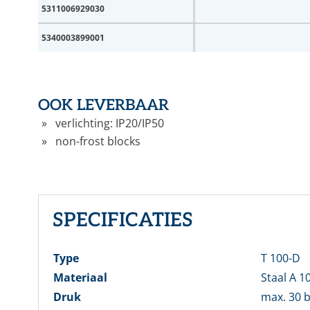
E-mai
5311006929030
5340003899001
Wach
Wachtw
OOK LEVERBAAR
verlichting: IP20/IP50
non-frost blocks
Nog ge
SPECIFICATIES
Type
T 100-D
Materiaal
Staal A 1
Druk
max. 30 