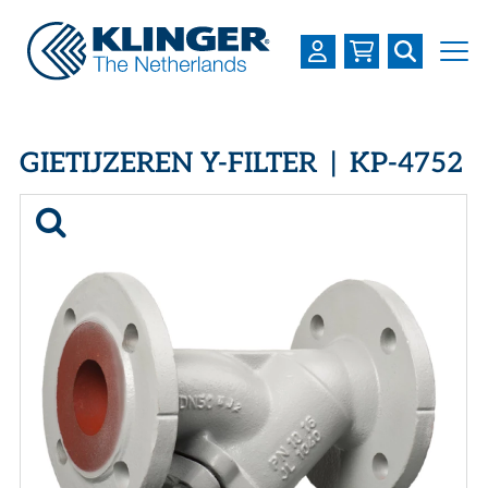
OVER KLINGER
GIETIJZEREN Y-FILTER | KP-4752
PRODUCTEN
INDUSTRIEËN
SERVICES
DOWNLOADS
LOGIN
REGISTREREN
WERKEN BIJ