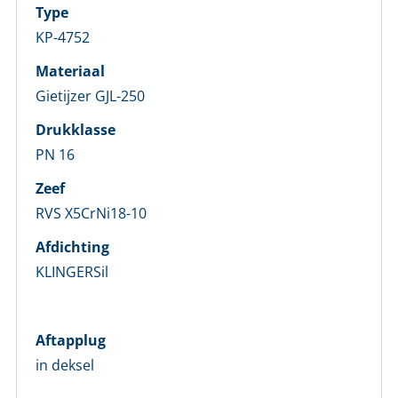
Type
KP-4752
Materiaal
Gietijzer GJL-250
Drukklasse
PN 16
Zeef
LOGIN
RVS X5CrNi18-10
Vul onderstaand formulier in om in te loggen
Afdichting
KLINGERSil
E-mailadres *
Aftapplug
Wachtwoord *
in deksel