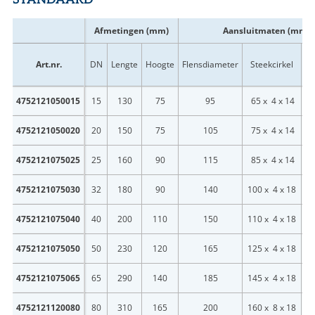
Afmetingen (mm)
Aansluitmaten (mm)
Art.nr.
DN
Lengte
Hoogte
Flensdiameter
Steekcirkel
Ma
4752121050015
15
130
75
95
65 x 4 x 14
4752121050020
20
150
75
105
75 x 4 x 14
4752121075025
25
160
90
115
85 x 4 x 14
4752121075030
32
180
90
140
100 x 4 x 18
4752121075040
40
200
110
150
110 x 4 x 18
4752121075050
50
230
120
165
125 x 4 x 18
4752121075065
65
290
140
185
145 x 4 x 18
4752121120080
80
310
165
200
160 x 8 x 18