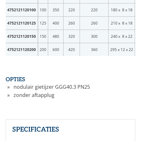
4752121120100
100
350
220
220
180 x 8 x 18
4752121120125
125
400
260
260
210 x 8 x 18
4752121120150
150
480
320
300
240 x 8 x 22
4752121120200
200
600
420
360
295 x 12 x 22
OPTIES
nodulair gietijzer GGG40.3 PN25
zonder aftapplug
SPECIFICATIES