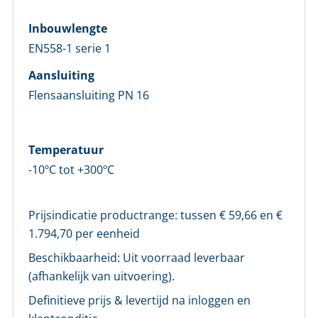
Wachtwoord vergeten?
Inbouwlengte
Login
EN558-1 serie 1
Aansluiting
Nog geen account bij ons?
Flensaansluiting PN 16
Maak eerst een persoonlijk account aan
Temperatuur
-10ºC tot +300ºC
Prijsindicatie productrange: tussen €
59,66
en €
1.794,70
per eenheid
Beschikbaarheid:
Uit voorraad leverbaar
(afhankelijk van uitvoering).
Definitieve prijs & levertijd na inloggen en