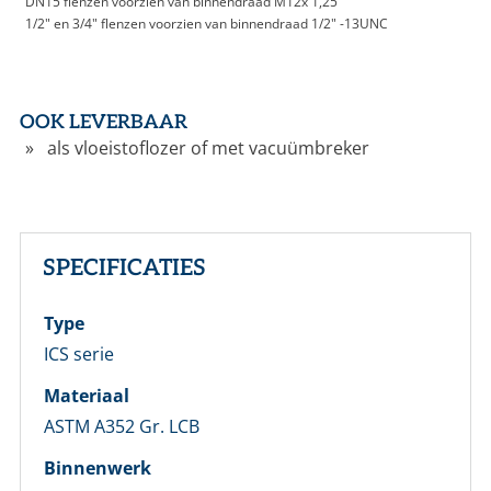
DN15 flenzen voorzien van binnendraad M12x 1,25
1/2" en 3/4" flenzen voorzien van binnendraad 1/2" -13UNC
OOK LEVERBAAR
LOGIN
als vloeistoflozer of met vacuümbreker
Vul onderstaand formulier in om in te loggen
E-mailadres *
SPECIFICATIES
Wachtwoord *
Type
ICS serie
Wachtwoord vergeten?
Materiaal
ASTM A352 Gr. LCB
Login
Binnenwerk