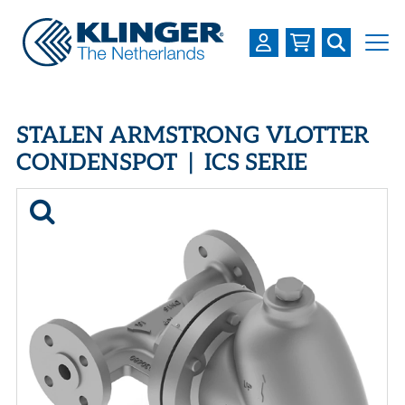
OVER KLINGER
STALEN ARMSTRONG VLOTTER
PRODUCTEN
CONDENSPOT | ICS SERIE
INDUSTRIEËN
SERVICES
DOWNLOADS
LOGIN
REGISTREREN
WERKEN BIJ