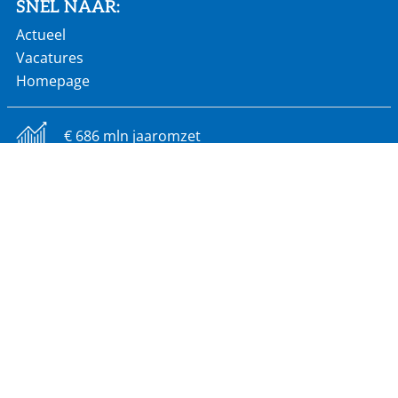
SNEL NAAR:
Actueel
Vacatures
Homepage
€ 686 mln jaaromzet
60 landen wereldwijd
2.900 werknemers
18 productielocaties
Algemene voorwaarden
Cookiebeleid
Disclaimer