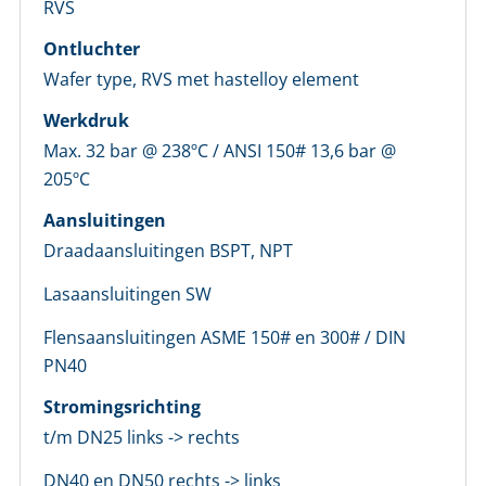
RVS
Nog geen account bij ons?
Ontluchter
Maak eerst een persoonlijk account aan
Wafer type, RVS met hastelloy element
Werkdruk
Max. 32 bar @ 238ºC / ANSI 150# 13,6 bar @
205ºC
Aansluitingen
Draadaansluitingen BSPT, NPT
Lasaansluitingen SW
Flensaansluitingen ASME 150# en 300# / DIN
PN40
Stromingsrichting
t/m DN25 links -> rechts
DN40 en DN50 rechts -> links