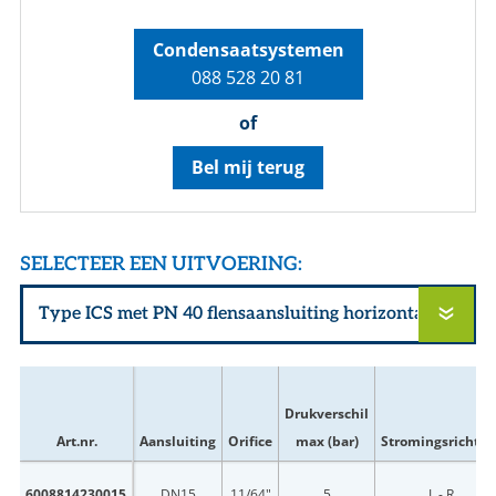
Condensaatsystemen
088 528 20 81
of
Bel mij terug
SELECTEER EEN UITVOERING:
Drukverschil
Art.nr.
Aansluiting
Orifice
max (bar)
Stromingsrichtin
6008814230015
DN15
11/64"
5
L - R