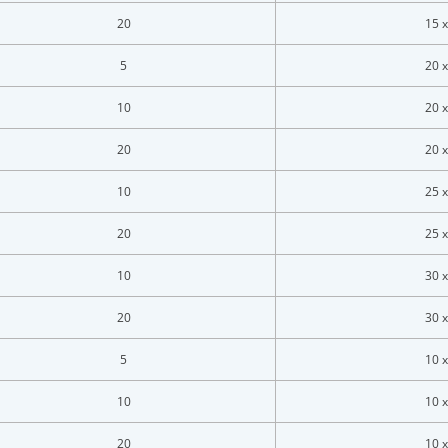
20
15 x
5
20 x
10
20 x
20
20 x
10
25 x
20
25 x
10
30 x
LOGIN
20
30 x
Vul onderstaand formulier in om in te loggen
5
10 x
ladres *
10
10 x
20
10 x