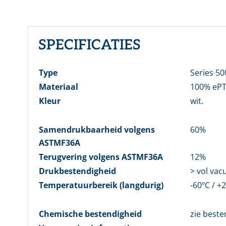
SPECIFICATIES
Type
Series 50
Materiaal
100% ePT
Kleur
wit.
Samendrukbaarheid volgens
60%
ASTMF36A
Terugvering volgens ASTMF36A
12%
Drukbestendigheid
> vol vac
Temperatuurbereik (langdurig)
-60ºC / +
Chemische bestendigheid
zie beste