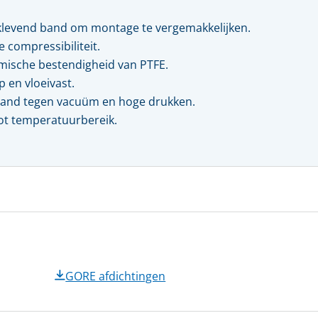
Kwaliteit, veiligheid & milieu
Kijk- en peiltoestellen & glazen
klevend band om montage te vergemakkelijken.
Actueel
REGELKLEPPEN
 compressibiliteit.
KFM regelkleppen
ische bestendigheid van PTFE.
Vacatures
Pre-vent regelkleppen
p en vloeivast.
Zwick regelkleppen
Locaties
and tegen vacuüm en hoge drukken.
Tomoe regelkleppen
t temperatuurbereik.
GORE afdichtingen