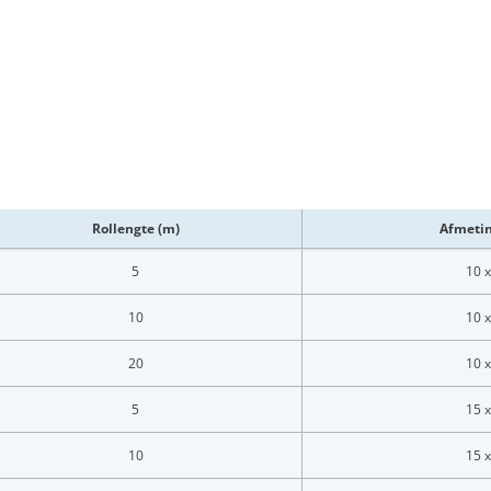
Rollengte (m)
Afmeti
5
10 x
10
10 x
20
10 x
5
15 x
10
15 x