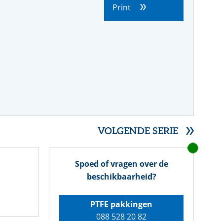
Farmacie
Slangmanagement
Whitepaper
Print
SERVICE- EN ONDERHOUDSPRODUCTEN
Voedingsmiddelen
Pulp & papier
VOLGENDE SERIE
Spoed of vragen over de
beschikbaarheid?
PTFE pakkingen
088 528 20 82