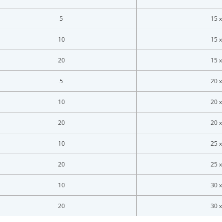
twoord *
5
15 x
oord vergeten?
10
15 x
20
15 x
Login
5
20 x
en account bij ons?
Maak eerst een persoonlijk account aan
10
20 x
20
20 x
10
25 x
20
25 x
10
30 x
20
30 x