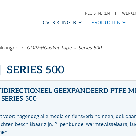
REGISTREREN
WERKEN
OVER KLINGER
PRODUCTEN
KLINGER Nederland
akkingen
GORE®Gasket Tape - Series 500
APPENDAGES
Contactpersonen
ANSI
I
 SERIES 500
Afsluiters
S
Historie
Kogelkranen
K
Vlinderkleppen
S
KLINGER Group
Automatisering
A
IDIRECTIONEEL GEËXPANDEERD PTFE M
Condensaatsystemen
R
Missie, Visie & Strategie
 SERIES 500
Terugslagkleppen
Filters
Daarom KLINGER
Meet & regel toebehoren
R
t voor: nagenoeg alle media en flensverbindingen, ook daar
Druk, reduceer & veiligheden
W
chten beschikbaar zijn. Pijpenbundel warmtewisselaars, Luch
Code of Conduct
Warmwaterbereiders & stoomwatermengers
P
en.
Ontluchters & vloeistoflozers
M