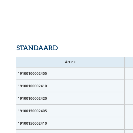
STANDAARD
Art.nr.
19100100002405
19100100002410
19100100002420
19100150002405
19100150002410