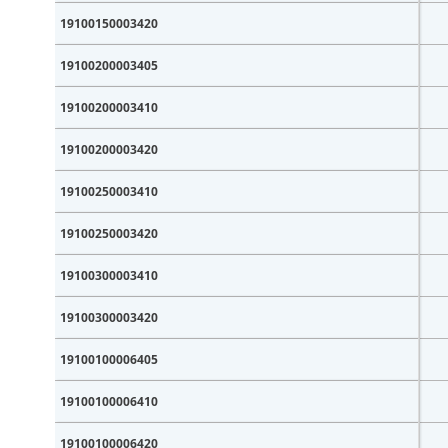
19100150003420
19100200003405
19100200003410
19100200003420
19100250003410
19100250003420
19100300003410
19100300003420
19100100006405
E-mai
19100100006410
19100100006420