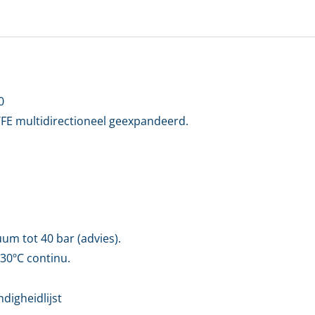
0
FE multidirectioneel geexpandeerd.
uum tot 40 bar (advies).
230ºC continu.
ndigheidlijst