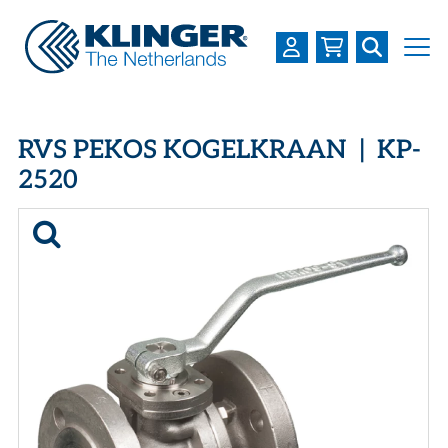
OVER KLINGER
RVS PEKOS KOGELKRAAN | KP-
PRODUCTEN
2520
INDUSTRIEËN
SERVICES
DOWNLOADS
LOGIN
REGISTREREN
WERKEN BIJ