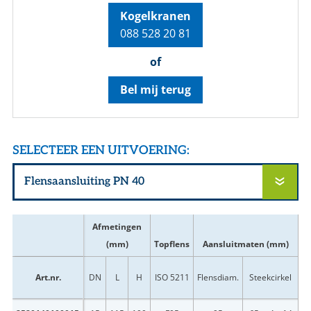
Kogelkranen
088 528 20 81
of
Bel mij terug
SELECTEER EEN UITVOERING:
Afmetingen
(mm)
Topflens
Aansluitmaten (mm)
G
Art.nr.
DN
L
H
ISO 5211
Flensdiam.
Steekcirkel