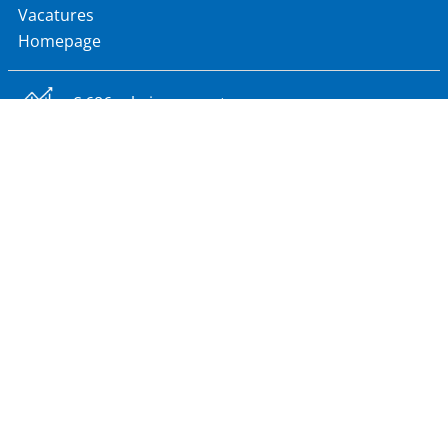
Vacatures
Homepage
€ 686 mln jaaromzet
60 landen wereldwijd
2.900 werknemers
18 productielocaties
Algemene voorwaarden
Cookiebeleid
Disclaimer
Privacy statement
Webdevelopment Allesonline