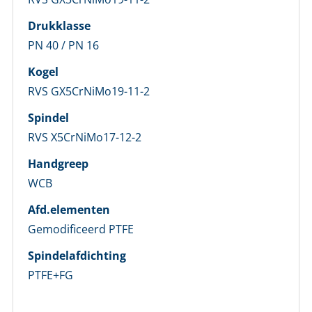
Drukklasse
PN 40 / PN 16
LOGIN
Kogel
RVS GX5CrNiMo19-11-2
Vul onderstaand formulier in om in te loggen
Spindel
E-mailadres *
RVS X5CrNiMo17-12-2
Handgreep
Wachtwoord *
WCB
Afd.elementen
Wachtwoord vergeten?
Gemodificeerd PTFE
Spindelafdichting
Login
PTFE+FG
Nog geen account bij ons?