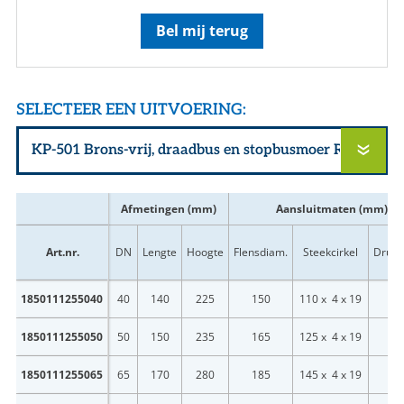
Bel mij terug
SELECTEER EEN UITVOERING:
Afmetingen (mm)
Aansluitmaten (mm)
Art.nr.
DN
Lengte
Hoogte
Flensdiam.
Steekcirkel
Drukk
1850111255040
40
140
225
150
110 x 4 x 19
PN
1850111255050
50
150
235
165
125 x 4 x 19
PN
1850111255065
65
170
280
185
145 x 4 x 19
PN