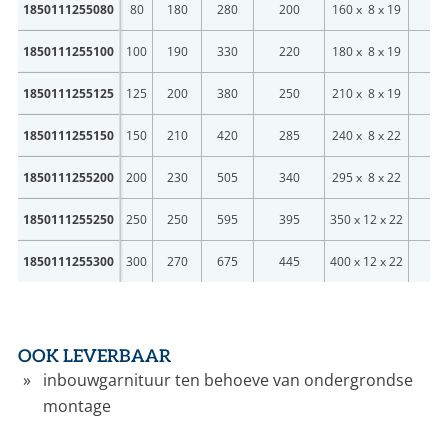
1850111255080
80
180
280
200
160 x 8 x 19
PN
1850111255100
100
190
330
220
180 x 8 x 19
PN
1850111255125
125
200
380
250
210 x 8 x 19
PN
1850111255150
150
210
420
285
240 x 8 x 22
PN
1850111255200
200
230
505
340
295 x 8 x 22
PN
1850111255250
250
250
595
395
350 x 12 x 22
PN
1850111255300
300
270
675
445
400 x 12 x 22
PN
OOK LEVERBAAR
inbouwgarnituur ten behoeve van ondergrondse
montage