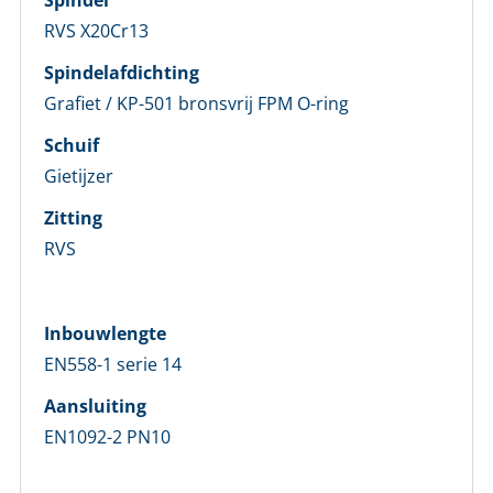
Spindel
E-mailadres *
RVS X20Cr13
Spindelafdichting
Wachtwoord *
Grafiet / KP-501 bronsvrij FPM O-ring
Schuif
Wachtwoord vergeten?
Gietijzer
Login
Zitting
RVS
Nog geen account bij ons?
Maak eerst een persoonlijk account aan
Inbouwlengte
EN558-1 serie 14
Aansluiting
EN1092-2 PN10