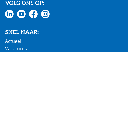
VOLG ONS OP:
SNEL NAAR:
Actueel
Vacatures
Homepage
€ 686 mln jaaromzet
60 landen wereldwijd
2.900 werknemers
18 productielocaties