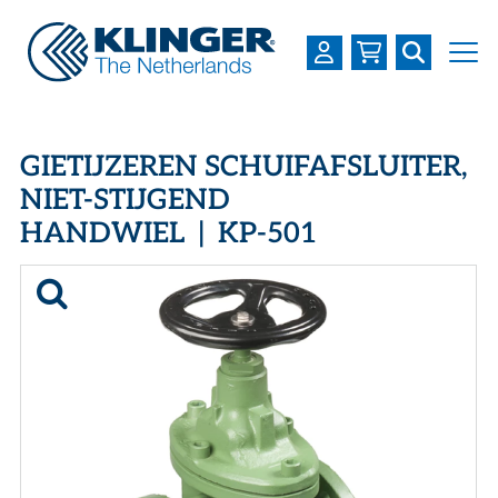
OVER KLINGER
GIETIJZEREN SCHUIFAFSLUITER,
PRODUCTEN
NIET-STIJGEND
HANDWIEL | KP-501
INDUSTRIEËN
SERVICES
DOWNLOADS
LOGIN
REGISTREREN
WERKEN BIJ