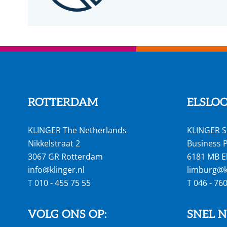
ROTTERDAM
ELSLO
KLINGER The Netherlands
KLINGER S
Nikkelstraat 2
Business P
3067 GR Rotterdam
6181 MB E
info@klinger.nl
limburg@kl
T
010 - 455 75 55
T
046 - 76
VOLG ONS OP:
SNEL 