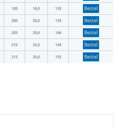
Bestel
195
18,0
135
Bestel
200
20,0
139
Bestel
205
20,0
146
Bestel
210
20,0
149
Bestel
215
20,0
155