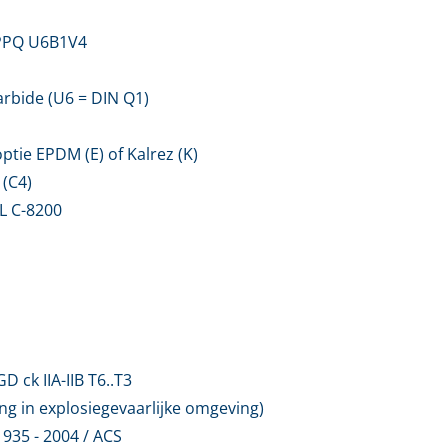
PPQ U6B1V4
arbide (U6 = DIN Q1)
optie EPDM (E) of Kalrez (K)
 (C4)
IL C-8200
GD ck IIA-IIB T6..T3
ng in explosiegevaarlijke omgeving)
935 - 2004 / ACS