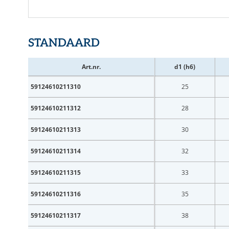
STANDAARD
Art.nr.
d1 (h6)
59124610211310
25
59124610211312
28
59124610211313
30
59124610211314
32
59124610211315
33
59124610211316
35
59124610211317
38