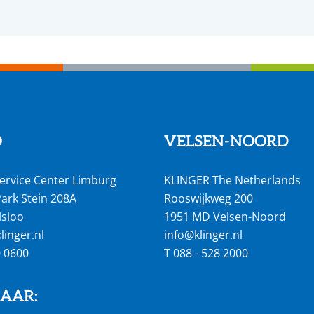
O
VELSEN-NOORD
ervice Center Limburg
KLINGER The Netherlands
ark Stein 208A
Rooswijkweg 200
lsloo
1951 MD Velsen-Noord
inger.nl
info@klinger.nl
0 0600
T
088 - 528 2000
NAAR: