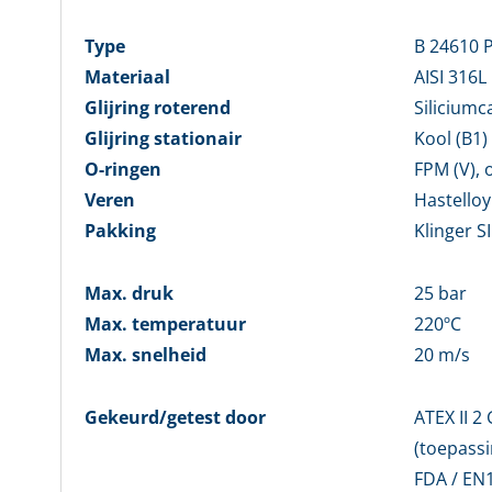
Type
B 24610 
Materiaal
AISI 316L
Glijring roterend
Siliciumc
Glijring stationair
Kool (B1)
O-ringen
FPM (V), 
Veren
Hastelloy
Pakking
Klinger S
Max. druk
25 bar
Max. temperatuur
220ºC
Max. snelheid
20 m/s
Gekeurd/getest door
ATEX II 2 
(toepassi
FDA / EN1