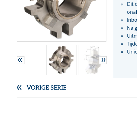
Dit 
RVS gegolfde pakkingen
onaf
Overige (Semi)metallieke pakkingen
Inbo
DYNAMISCHE AFDICHTINGEN
Na g
Stopbuspakkingen
Uitm
Mechanische asafdichtingen
Tijd
Unie
VORIGE SERIE