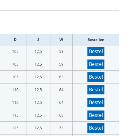
D
S
W
Bestellen
Bestel
105
12,5
58
Bestel
105
12,5
59
Bestel
105
12,5
63
Bestel
110
12,5
64
Bestel
110
12,5
64
Bestel
115
12,5
68
Bestel
125
12,5
73