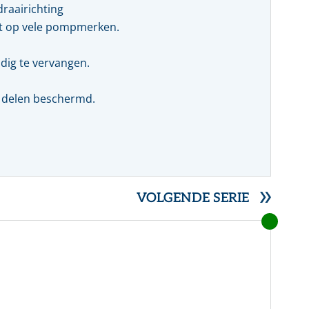
Farmacie
Slangmanagement
Whitepaper
draairichting
ast op vele pompmerken.
SERVICE- EN ONDERHOUDSPRODUCTEN
Voedingsmiddelen
dig te vervangen.
Pulp & papier
e delen beschermd.
VOLGENDE SERIE