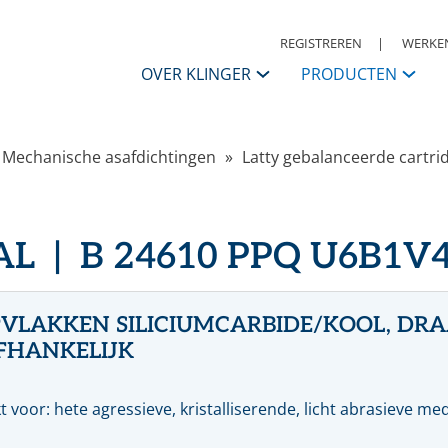
REGISTREREN
WERKEN
OVER KLINGER
PRODUCTEN
KLINGER Nederland
Mechanische asafdichtingen
Latty gebalanceerde cartri
APPENDAGES
Contactpersonen
ANSI
I
Afsluiters
S
Historie
L | B 24610 PPQ U6B1V
Kogelkranen
K
Vlinderkleppen
S
KLINGER Group
Automatisering
A
Condensaatsystemen
R
Missie, Visie & Strategie
VLAKKEN SILICIUMCARBIDE/KOOL, DRA
Terugslagkleppen
FHANKELIJK
Filters
Daarom KLINGER
Meet & regel toebehoren
R
Druk, reduceer & veiligheden
W
t voor: hete agressieve, kristalliserende, licht abrasieve me
Code of Conduct
Warmwaterbereiders & stoomwatermengers
P
Ontluchters & vloeistoflozers
M