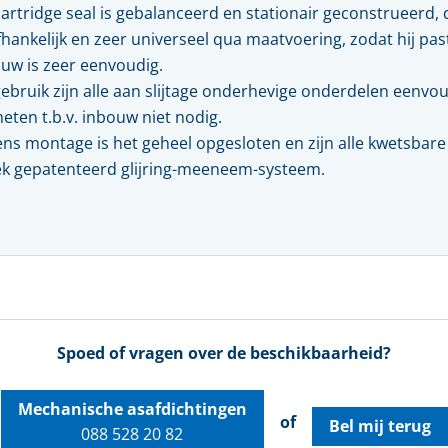
Kwaliteit, veiligheid & milieu
cartridge seal is gebalanceerd en stationair geconstrueerd, 
Kijk- en peiltoestellen & glazen
hankelijk en zeer universeel qua maatvoering, zodat hij p
Actueel
REGELKLEPPEN
uw is zeer eenvoudig.
KFM regelkleppen
ebruik zijn alle aan slijtage onderhevige onderdelen eenvou
Vacatures
Pre-vent regelkleppen
eten t.b.v. inbouw niet nodig.
Zwick regelkleppen
Locaties
ens montage is het geheel opgesloten en zijn alle kwetsbar
Tomoe regelkleppen
k gepatenteerd glijring-meeneem-systeem.
Spoed of vragen over de beschikbaarheid?
Mechanische asafdichtingen
of
Bel mij terug
088 528 20 82