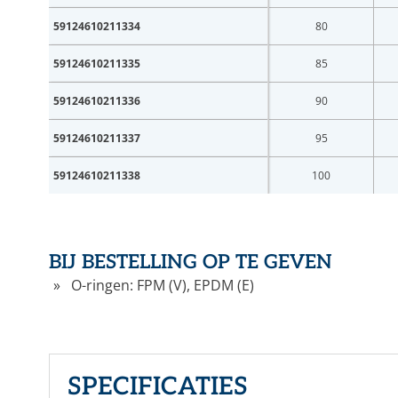
59124610211334
80
59124610211335
85
E-mai
59124610211336
90
59124610211337
95
Wach
59124610211338
100
Wachtw
BIJ BESTELLING OP TE GEVEN
O-ringen: FPM (V), EPDM (E)
Nog ge
SPECIFICATIES