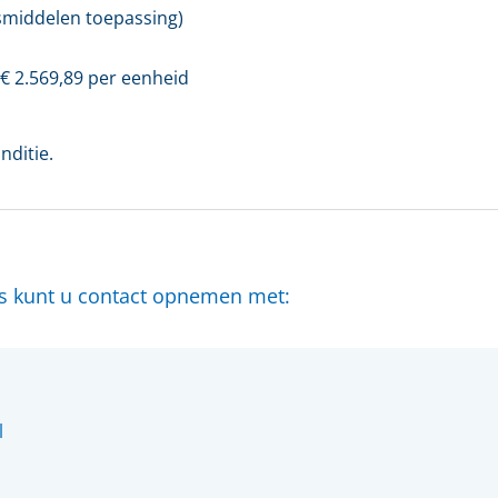
smiddelen toepassing)
 €
2.569,89
per eenheid
nditie.
ls kunt u contact opnemen met:
l