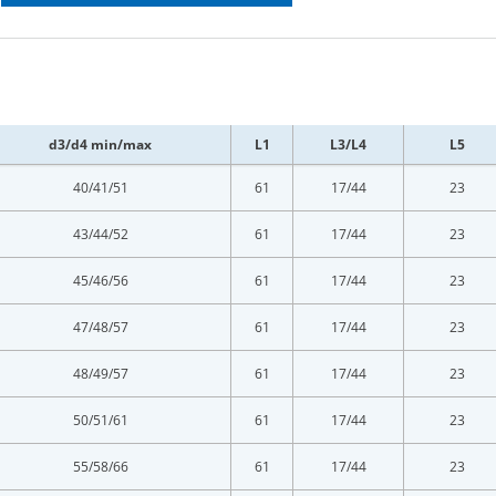
d3/d4 min/max
L1
L3/L4
L5
40/41/51
61
17/44
23
43/44/52
61
17/44
23
45/46/56
61
17/44
23
47/48/57
61
17/44
23
48/49/57
61
17/44
23
50/51/61
61
17/44
23
55/58/66
61
17/44
23