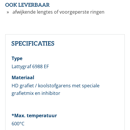
OOK LEVERBAAR
afwijkende lengtes of voorgeperste ringen
SPECIFICATIES
Type
Lattygraf 6988 EF
Materiaal
HD grafiet / koolstofgarens met speciale
LOGIN
grafietmix en inhibitor
Vul onderstaand formulier in om in te loggen
*Max. temperatuur
E-mailadres *
600°C