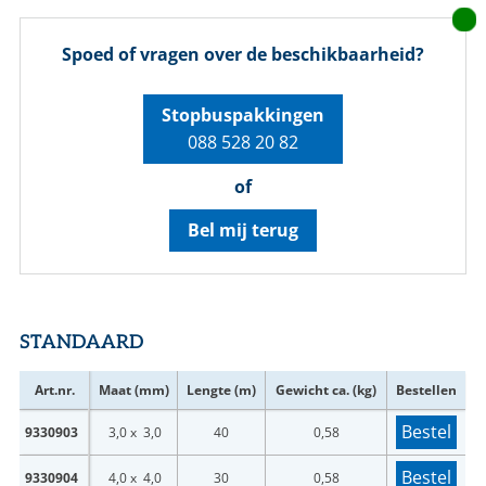
Spoed of vragen over de beschikbaarheid?
Stopbuspakkingen
088 528 20 82
of
Bel mij terug
STANDAARD
Art.nr.
Maat (mm)
Lengte (m)
Gewicht ca. (kg)
Bestellen
Bestel
9330903
3,0 x 3,0
40
0,58
Bestel
9330904
4,0 x 4,0
30
0,58