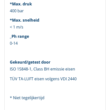
*Max. druk
Wachtwoord *
400 bar
*Max. snelheid
Wachtwoord vergeten?
< 1 m/s
_Ph range
Login
0-14
Nog geen account bij ons?
Maak eerst een persoonlijk account aan
Gekeurd/getest door
ISO 15848-1, Class BH emissie eisen
TÜV TA-LUFT eisen volgens VDI 2440
* Niet tegelijkertijd