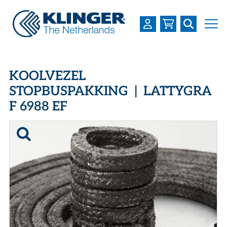
OVER KLINGER
KOOLVEZEL
PRODUCTEN
STOPBUSPAKKING | LATTYGRA
F 6988 EF
INDUSTRIEËN
SERVICES
DOWNLOADS
LOGIN
REGISTREREN
WERKEN BIJ