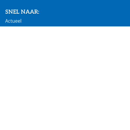
SNEL NAAR:
Actueel
Vacatures
Homepage
€ 686 mln jaaromzet
60 landen wereldwijd
2.900 werknemers
18 productielocaties
Algemene voorwaarden
Cookiebeleid