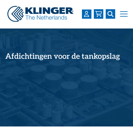
OVER KLINGER
PRODUCTEN
Afdichtingen voor de tankopslag
INDUSTRIEËN
SERVICES
DOWNLOADS
LOGIN
REGISTREREN
WERKEN BIJ