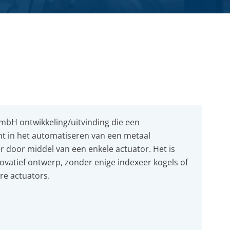
Farmacie
Slangmanagement
Whitepaper
SERVICE- EN ONDERHOUDSPRODUCTEN
Voedingsmiddelen
Pulp & papier
bH ontwikkeling/uitvinding die een
nt in het automatiseren van een metaal
ter door middel van een enkele actuator. Het is
vatief ontwerp, zonder enige indexeer kogels of
e actuators.