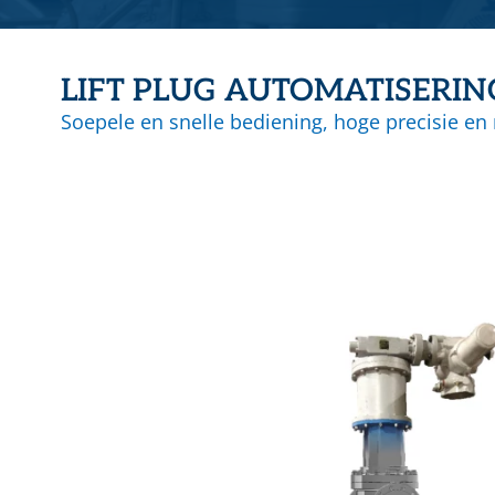
RVS gegolfde pakkingen
Overige (Semi)metallieke pakkingen
LIFT PLUG AUTOMATISERI
DYNAMISCHE AFDICHTINGEN
Soepele en snelle bediening, hoge precisie en 
Stopbuspakkingen
Mechanische asafdichtingen