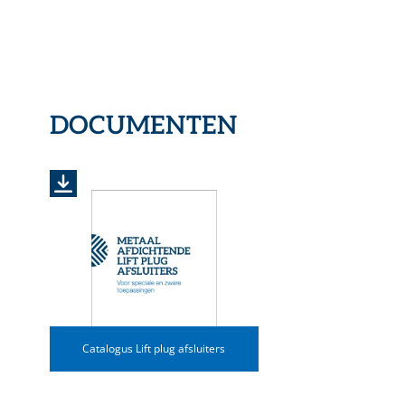
DOCUMENTEN
Catalogus Lift plug afsluiters