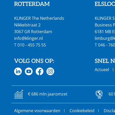
ROTTERDAM
ELSLO
KLINGER The Netherlands
KLINGER S
Nikkelstraat 2
Business P
3067 GR Rotterdam
6181 MB E
info@klinger.nl
limburg@kl
T
010 - 455 75 55
T
046 - 76
VOLG ONS OP:
SNEL 
Actueel
€ 686 mln jaaromzet
60 
Algemene voorwaarden
Cookiebeleid
Discl