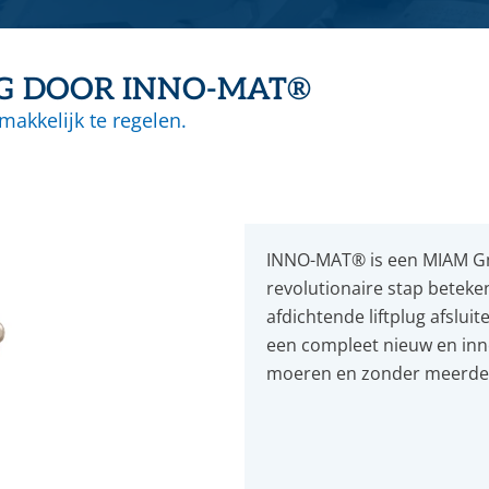
Kwaliteit, veiligheid & milieu
Kijk- en peiltoestellen & glazen
Actueel
REGELKLEPPEN
NG DOOR INNO-MAT®
KFM regelkleppen
Vacatures
makkelijk te regelen.
Pre-vent regelkleppen
Zwick regelkleppen
Locaties
Tomoe regelkleppen
INNO-MAT® is een MIAM Gm
revolutionaire stap beteke
afdichtende liftplug afslui
een compleet nieuw en inno
moeren en zonder meerder