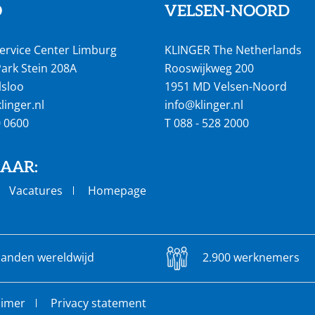
O
VELSEN-NOORD
ervice Center Limburg
KLINGER The Netherlands
ark Stein 208A
Rooswijkweg 200
lsloo
1951 MD Velsen-Noord
inger.nl
info@klinger.nl
0 0600
T
088 - 528 2000
NAAR:
Vacatures
Homepage
landen wereldwijd
2.900 werknemers
aimer
Privacy statement